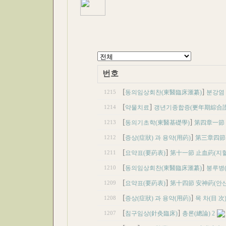
번호
[
]
1215
동의임상회찬(東醫臨床滙纂)
분강염 
[
]
1214
약물치료
갱년기종합증(更年期綜合證) 
[
]
1213
동의기초학(東醫基礎學)
第四章一節 
[
]
1212
증상(症狀) 과 용약(用葯)
第三章四節 
[
]
1211
요약표(要葯表)
第十一節 止血葯(지혈
[
]
1210
동의임상회찬(東醫臨床滙纂)
붕루병(崩
[
]
1209
요약표(要葯表)
第十四節 安神葯(안신
[
]
1208
증상(症狀) 과 용약(用葯)
목 차(目 次
[
]
1207
침구임상(針灸臨床)
총론(總論) 2