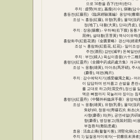
으로 50환을 呑下(탄하)한다.
주치 : 虛勞(허로), 羸瘦(리수), 痰嗽(담수)
홍등전(紅藤煎) 《臨床經驗滙編》옹양제(癰瘍
조성 ≒ 홍등(紅藤), 유향(乳香), 몰약(沒葯), 
정(地丁), 대황(大黃), 단피(丹皮), 원호
주치 : 장옹(腸癰).- 우하복(右下腹) 동통거
屈伸), 설태황(舌苔黃) 맥삭이유력(脈
홍람화주(紅藍花酒)《金匱要略》경산제(經産劑
조성 ≒ 홍람화(紅藍花, 紅花).- 일미조성
주전(酒煎) 감반(減半) 돈복일반(頓服
주치 : 부인(婦人) 육십이종풍(六十二種風
홍령단(紅靈丹)《全國中葯成葯處方集》개규제
조성 ≒ 웅황(雄黃), 마아초(馬牙硝), 주사(朱
(麝香), 매편(梅片).
주치 : 감수예탁지기(感受穢濁之氣).- 머리
이 답답하며 번저롭고 손발을 혼란스럽게
를 교대로 하고(吐瀉交作),정신을 잃고 
맥은 뼈짬까지 꾹눌러야 짚이는 침복맥(
홍령단(紅靈丹)《中醫外科臨床手冊》옹양제(
조성 ≒ 웅황(雄黃), 유향(乳香), 몰약(沒葯) 各
朱砂)60, 청몽석(靑礞石)9, 화초(火硝)18,
사향(麝香) 외(外), 공연세말(共硏細末)
향(麝香), 병장봉고(甁裝封固) 비용(備用
부첩환처(敷貼患處).
효용 : 活血止痛(활혈지통), 消堅化痰(소견
주치 1) 일절옹저미궤자(一切癰疽未潰者)