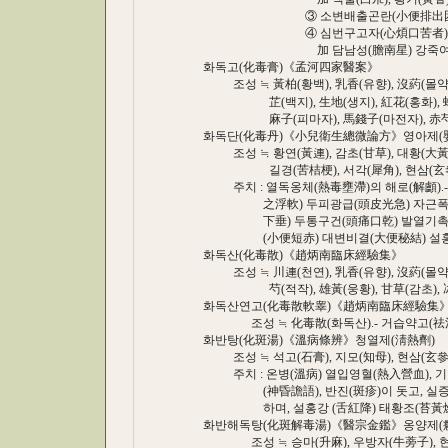
③ 소변배출곤란(小便排出困難) : 加 
④ 심번구고자(心煩口苦者) 
加 담남성(膽南星) 강죽여(姜竹茹
화독고(化毒膏)《孟河四家醫案》
조성 ≒ 黃柏(황백), 乳香(유향), 沒葯(몰약), 
芷(백지), 生地(생지), 紅花(홍화), 蛇脫(사
麻子(피마자), 馬錢子(마전자), 赤芍(
화독단(化毒丹)《小兒衛生總微論方》영아제(
조성 ≒ 황연(黃連), 감초(甘草), 대황(大黃), 
길경(苦桔梗), 서각(犀角), 현삼(玄參)
주치 : 열독옹체(熱毒壅滯)의 해로(解顱).
之浮軟) 두피광급(頭皮光急) 자근폭로(紫
下垂) 두통구건(頭痛口乾) 발열기촉(發
(小便短赤) 대변비결(大便秘結) 설홍태황
화독산(化毒散)《趙炳南臨床經驗集》
조성 ≒ 川連(천연), 乳香(유향), 沒葯(몰약), 
芍(적작), 雄黃(웅황), 甘草(감초), 冰片
화독산연고(化毒散軟睾)《趙炳南臨床經驗集
조성 ≒ 化毒散(화독산).- 거습약고(祛濕
화반탕(化斑湯)《溫病條辨》청열제(淸熱劑)
조성 ≒ 석고(石膏), 지모(知母), 현삼(玄參), 
주치 : 온병(溫病) 열입영혈(熱入營血), 기
(神昏譫語), 반진(斑疹)이 돗고, 실증고
하며, 설홍강 (舌紅降) 태황조(苔黃燥
화반해독탕(化斑解毒湯)《醫宗金鑑》옹양제(
조성 ≒ 승마(升麻), 우방자(牛蒡子), 현삼(