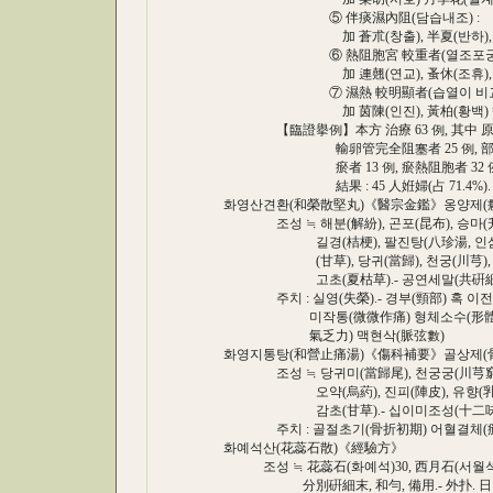
⑤ 伴痰濕內阻(담습내조) :
加 蒼朮(창출), 半夏(반하), 陳皮
⑥ 熱阻胞宮 較重者(열조포궁)
加 連翹(연교), 蚤休(조휴), 黃連
⑦ 濕熱 較明顯者(습열이 비교적 
加 茵陳(인진), 黃柏(황백) 
【臨證擧例】本方 治療 63 例, 其中 原發性不
輸卵管完全阻塞者 25 例, 部分阻塞者 
瘀者 13 例, 瘀熱阻胞者 32 例, 肝血
結果 : 45 人姙婦(占 71.4%). 
화영산견환(和榮散堅丸)《醫宗金鑑》옹양제(
조성 ≒ 해분(解紛), 곤포(昆布), 승마(升麻)
길경(桔梗), 팔진탕(八珍湯, 인삼(人蔘),
(甘草), 당귀(當歸), 천궁(川芎), 숙지(
고초(夏枯草).- 공연세말(共硏細末)
주치 : 실영(失榮).- 경부(頸部) 혹 이전
미작통(微微作痛) 형체소수(形體消瘦)
氣乏力) 맥현삭(脈弦數)
화영지통탕(和營止痛湯)《傷科補要》골상제(
조성 ≒ 당귀미(當歸尾), 천궁궁(川芎窮), 소
오약(烏葯), 진피(陣皮), 유향(乳香), 몰
감초(甘草).- 십이미조성(十二味
주치 : 골절초기(骨折初期) 어혈결체(瘀血
화예석산(花蕊石散)《經驗方》
조성 ≒ 花蕊石(화예석)30, 西月石(서월석)10,
分別硏細末, 和勻, 備用.- 外扑. 日 1