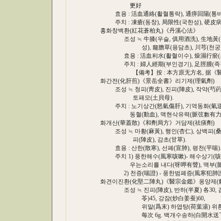
更好
효용 : 活血通絡(활혈통락), 通痹回陽(통비
주치 : 凍瘡(동창), 局限性(국한성), 硬皮病(
홍화창백환(紅花蒼柏丸)《丹溪心法》
조성 ≒ 牛膝(우슬, 俱用酒洗), 生地黃(생지황
성), 龍膽草(용담초), 川芎(천궁) 各
효용 : 活血利水(활혈이수), 燥濕行瘀(조
주치 : 婦人經期(부인경기), 足脛腫(족경
【備考】按 : 本方原无方名, 据《醫
화간전(化肝煎)《景岳全書》리기제(理氣劑)
조성 ≒ 청피(靑皮), 진피(陣皮), 작약(芍葯)
토패모(土貝母).
주치 : 노기상간(怒氣傷肝), 기역동화(氣逆動火
동혈(動血), 맥현삭유력(脈弦數有力)
화개산(華蓋散)《和劑局方》거담제(祛痰劑)
조성 ≒ 마황(麻黃), 행인(杏仁), 상백피(桑白
피(陣皮), 감초(甘草).
효용 : 산한(散寒), 선폐(宣肺), 평천(平喘)
주치 1) 풍한해수(風寒咳嗽)- 해수상기(咳嗽
우는소리를 내다(呀呷有聲), 맥부(脈浮
2) 천증(喘證) - 풍한범폐증(風寒犯肺證
화견이진환(化堅二陣丸)《醫宗金鑑》옹양제(
조성 ≒ 진피(陣皮), 반하(半夏) 各30, 감초
苓)45, 강잠(炒白姜蚕)60,
위말(爲末) 하엽탕(荷葉湯) 위환(爲丸) 
每次 6g. 백개수송하(白開水送下