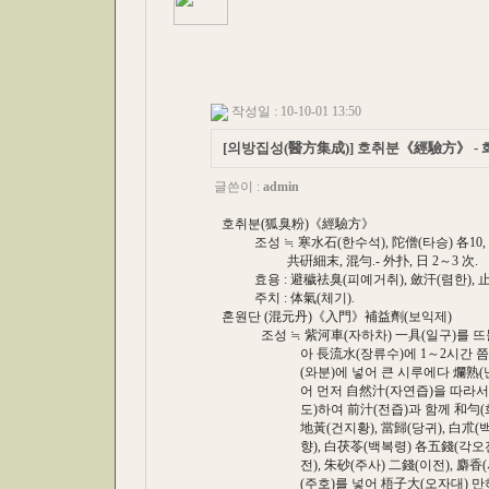
작성일 : 10-10-01 13:50
[의방집성(醫方集成)] 호취분《經驗方》 
글쓴이 :
admin
호취분(狐臭粉)《經驗方》
조성 ≒ 寒水石(한수석), 陀僧(타승) 各10, 
共硏細末, 混勻.- 外扑, 日 2～3 次.
효용 : 避穢祛臭(피예거취), 斂汗(렴한), 止
주치 : 体氣(체기).
혼원단 (混元丹)《入門》補益劑(보익제)
조성 ≒ 紫河車(자하차) 一具(일구)를 뜨물
아 長流水(장류수)에 1～2시간 쯤 담가
(와분)에 넣어 큰 시루에다 爛熟(난숙)
어 먼저 自然汁(자연즙)을 따라서 두고
도)하여 前汁(전즙)과 함께 和勻(화균)하
地黃(건지황), 當歸(당귀), 白朮(백출),
향), 白茯苓(백복령) 各五錢(각오전), 乳
전), 朱砂(주사) 二錢(이전), 麝香(사향
(주호)를 넣어 梧子大(오자대) 만하게 