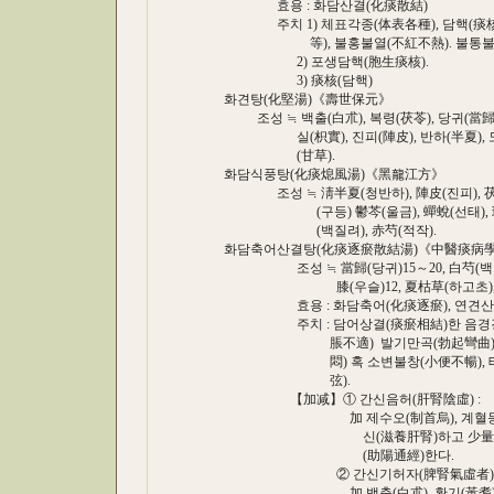
효용 : 화담산결(化痰散結)
주치 1) 체표각종(体表各種), 담핵(痰核)
等), 불홍불열(不紅不熱). 불통불경(不
2) 포생담핵(胞生痰核).
3) 痰核(담핵)
화견탕(化堅湯)《壽世保元》
조성 ≒ 백출(白朮), 복령(茯苓), 당귀(當歸), 
실(枳實), 진피(陣皮), 반하(半夏), 도인(
(甘草).
화담식풍탕(化痰熄風湯)《黑龍江方》
조성 ≒ 淸半夏(청반하), 陣皮(진피), 茯苓(
(구등) 鬱芩(울금), 蟬蛻(선태), 珍珠
(백질려), 赤芍(적작).
화담축어산결탕(化痰逐瘀散結湯)《中醫痰病
조성 ≒ 當歸(당귀)15～20, 白芍(백작)20,
膝(우슬)12, 夏枯草(하고초), 牡蠣(모려
효용 : 화담축어(化痰逐瘀), 연견산결
주치 : 담어상결(痰瘀相結)한 음경경결
脹不適) 발기만곡(勃起彎曲), 심번
悶) 혹 소변불창(小便不暢), 태니(苔
弦).
【加减】① 간신음허(肝腎陰虛) :
加 제수오(制首烏), 계혈등(鷄血藤
신(滋養肝腎)하고 少量 계지(桂枝
(助陽通經)한다.
② 간신기허자(脾腎氣虛者) 
加 백출(白朮), 황기(黃耆), 생맥아