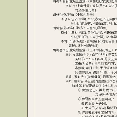
화어지혈탕(化瘀止血湯)《中醫症狀鑒別診斷
조성 ≒ 단삼(丹參), 삼칠(三七), 당귀(當歸)
익모초(益母草).
화어탕(化瘀湯)《中醫內科學》
조성 ≒ 당귀(當歸), 적작(赤芍), 모단피(牡丹皮
천산갑(穿山甲), 백출(白朮), 택사(澤瀉),
화어탕(化淤湯)《驗方》리혈제(理血劑)
조성 ≒ 도인(桃仁), 홍화(紅花), 백출(白朮), 
산갑(穿山甲), 모려(牡蠣), 당귀(當歸), 
주치 : 어증(瘀症).- 협하(脇下) 창민동통(
紫斑), 맥현세(脈弦細)
화어통색탕(化瘀通塞湯)《上海中醫葯雜志》1989 ; 
조성 ≒ 當歸(당귀), 白芍(백작), 薏苡仁(의이
菟絲子(토사자) 各20, 丹皮(단피), 山甲
鱉虫(지별충), 皂角刺(조각자), 路路通(
水煎服, 每日 1 劑, 于月經來潮后 第
到 經凈服用, 連服 15 劑. 3 个月爲 1 
효용 : 養血活血(양혈활혈), 通竅透絡(통
주치 : 輸卵管(수난관) 阻塞性(조색성) 
加减 ① 伴腎陽虛者(신양허자) : 去 丹皮(
② 便溏(변당) : 再去 桃仁(도인
加 炮附子(포부자), 肉桂(
③ 伴腎陰虛者(신음허자) :
去 肉蓗蓉(육종용),
加 女貞子(여정자) 枸杞子(구기
④ 伴肝鬱氣滯者(간울가체) :
加 柴胡(시호) 月季花(월계화) 