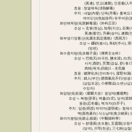
(黃連), 연교(連翹), 인중황(人中黃)., 
효용 : 청열해독(淸熱解毒)
주치 : 내발(內發) 단독(丹毒)- 흉복요
색여도단(色如涂丹) 유주여운(游走如云
화반해독탕(化斑解毒湯)《外科正宗》
조성 ≒ 玄參(현삼), 知母(지모), 石膏(석고
黃連(황연), 升麻(승마), 連翹(연교), 
화부생기정통산(化腐生肌定痛散)《西苑方》
조성 ≒ 硼砂(붕사), 朱砂(주사), 滑石(활석
(빙편).
화수종자탕(化水種子湯)《傳靑主女科》
조성 ≒ 巴戟天(파극천, 鹽水浸), 白朮(백출,
사자,酒炒), 芡實(검실, 炒) 各15, 人蔘
肉桂(육계,硏細)3. - 水煎服
효용 : 健脾化水(건비화수), 溫腎利濕(온
주치 : 婦人(부인) 膀胱氣化不行(방광기화
(삼입포궁), 小便難澁(소변난삽), 腹
수잉자)
화암탕(化岩湯)《瘍醫大全》옹양제(癰瘍劑)
조성 ≒ 복령(茯苓), 백출(白朮), 당귀(當歸), 
동등(忍冬藤), 백개자(白芥子).
주치 : 암증(癌證) 허약자(虛弱者).- 형체
백(面色蒼白) 식소납매(食少納呆) 오심
화어지붕탕(化瘀止崩湯)《中醫婦科學》
조성 ≒ 炒蒲黃(초포황), 五靈脂(오령지), 
(당귀), 川芎(천궁), 三七粉(삼칠분