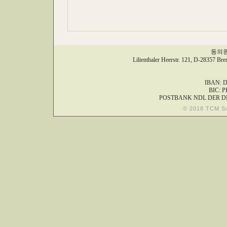
동의원,
Lilienthaler Heerstr. 121, D-28357 Br
IBAN: D
BIC: 
POSTBANK NDL DER D
© 2018 TCM S