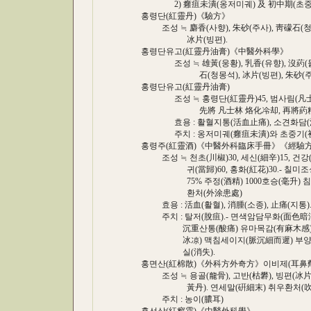
2) 癰疽未潰(옹저미궤) 及 初中期(초중기)
홍령단(紅靈丹)《驗方》
조성 ≒ 麝香(사향), 朱砂(주사), 靑礞石(청몽석
冰片(빙편).
홍령단유고(紅靈丹油膏)《中醫外科學》
조성 ≒ 雄黃(웅황), 乳香(유향), 沒葯(몰약
石(청몽석), 冰片(빙편), 朱砂(주사),
홍령단유고(紅靈丹油膏)
조성 ≒ 홍령단(紅靈丹)45, 범사림(凡士林
先將 凡士林 烙化冷却, 再將葯粉 徐
효용 : 활혈지통(活血止痛), 소견화담(消
주치 : 옹저미궤(癰疽未潰)와 초중기(初中
홍령주(紅靈酒)《中醫外科臨床手冊》《經驗方
조성 ≒ 천초(川椒)30, 세신(細辛)15, 건강(乾姜
귀(當歸)60, 홍화(紅花)30.- 칠미조
75% 주정(酒精) 1000호승(毫升) 침포(
환처(外涂患處)
효용 : 活血(활혈), 消腫(소종), 止痛(지통)
주치 : 탈저(脫疽).- 면색암담무화(面色暗
沉重산통(酸痛) 유마목감(有麻木感) 국부피
冰凉) 맥침세이지(脈沉細而遲) 부양맥(趺
실(消失).
홍면산(紅棉散)《外科方外奇方》이비제(耳鼻劑
조성 ≒ 용골(龍骨), 고반(枯礬), 빙편(冰片)
黃丹). 연세말(硏細末) 취우환처(吹
주치 : 농이(膿耳)