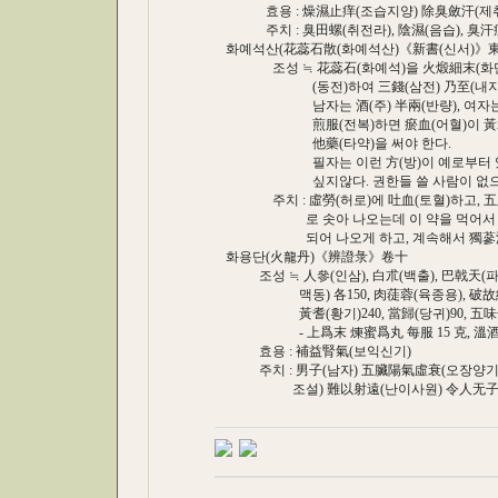
효용 : 燥濕止痒(조습지양) 除臭斂汗(제
주치 : 臭田螺(취전라), 陰濕(음습), 臭汗症
화예석산(花蕊石散(화예석산)《新書(신서)》
조성 ≒ 花蕊石(화예석)을 火煅細末(화단세말
(동전)하여 三錢(삼전) 乃至(내지) 五
남자는 酒(주) 半兩(반량), 여자는 醋(
煎服(전복)하면 瘀血(어혈)이 黃水(황
他藥(타약)을 써야 한다.
필자는 이런 方(방)이 예로부터 있었다
싶지않다. 권한들 쓸 사람이 없으니 
주치 : 虛勞(허로)에 吐血(토혈)하고, 五臟
로 솟아 나오는데 이 약을 먹어서 瘀血(
되어 나오게 하고, 계속해서 獨蔘湯(
화용단(火龍丹)《辨證彔》卷十
조성 ≒ 人參(인삼), 白朮(백출), 巴戟天(파극
맥동) 各150, 肉蓗蓉(육종용), 破故紙(파고
黃耆(황기)240, 當歸(당귀)90, 五味子
- 上爲末 煉蜜爲丸 每服 15 克, 溫酒送下
효용 : 補益腎氣(보익신기)
주치 : 男子(남자) 五臟陽氣虛衰(오장양기허
조설) 難以射遠(난이사원) 令人无子(