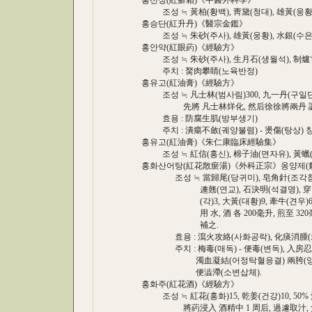
홍선상(紅癬霜)《中醫外科學》
조성 ≒ 黃柏(황백), 靑黛(청대), 雄黃(웅황),
홍승단(紅升丹)《醫宗金鑑》
조성 ≒ 朱砂(주사), 雄黃(웅황), 水銀(수은), 
홍안약(紅眼葯)《經驗方》
조성 ≒ 朱砂(주사), 生月石(생월석), 制爐
주치 : 胬肉攀睛(노육반정)
홍유고(紅油膏)《經驗方》
조성 ≒ 凡士林(범사림)300, 九一丹(구일단)30
先將 凡士林烊化, 然后徐徐將兩丹 調入
효용 : 防腐生肌(방부생기)
주치 : 潰瘍不斂(궤양불렴) - 燙傷(탕상) 창
홍유고(紅油膏)《朱仁康臨床經驗集》
조성 ≒ 紅信(홍신), 棉子油(면자유), 黃蠟(
홍화산어탕(紅花散瘀湯)《外科正宗》옹양제(
조성 ≒ 當歸尾(당귀미), 皂角針(조각침), 紅
連翹(연교), 石決明(석결명), 穿山甲(천
(각)3, 大黃(대황)9, 牽牛(견우)6
用 水, 酒 各 200毫升, 煎至 320毫
補之.
효용 : 瀉火攻絡(사화공락), 化痰消腫(화
주치 : 梅毒(매독) - 便毒(변독), 入房忍精
濁血凝結(어정탁혈응결) 兩胯(양쪽 사타
便澁滯(소변삽체).
홍화주(紅花酒)《經驗方》
조성 ≒ 紅花(홍화)15, 乾姜(건강)10, 50% 
將葯浸入 酒精中 1 周后, 過濾取汁, 兌入