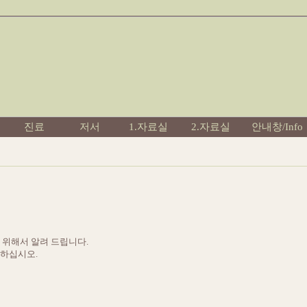
진료
저서
1.자료실
2.자료실
안내창/Info
을 위해서 알려 드립니다.
고하십시오.