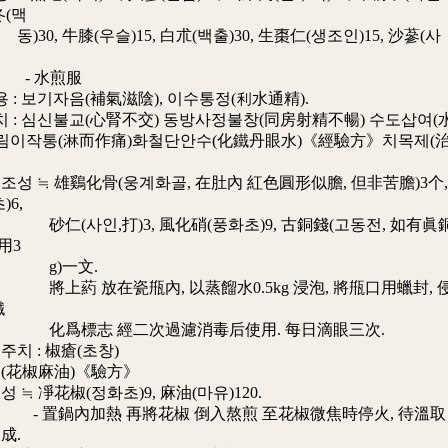
冬(맥
 牛膝(우슬)15, 白朮(백출)30, 生棗仁(생조인)15, 沙蔘(사
水煎服
 보기자음(補氣滋陰), 이수통정(利水通精).
 심신불교(心腎不交) 동방사정불창(同房射精不暢) 수도삽여(
 림이작통(淋而作痛)화철단안수(化鐵丹眼水)《經驗方》치목제(
 雄鷄化骨(웅계화골, 在肚內 紅色圓形似膽, 但非苦膽)3个,
)6,
인,打)3, 風化硝(풍화초)9, 古銅錢(고동전, 如有眞
用3
)一文.
放在瓷甁內, 以蒸餾水0.5kg 浸泡, 將甁口用蠟封, 
鐵
志 經二次過濾消毒后使用. 每日滴眼三次.
: 椒瘡(초창)
(花椒麻油)《驗方》
凈花椒(정화초)9, 麻油(마유)120.
鍋內加熱 再將花椒 倒入熬煎 至花椒微焦時停火, 待溫取
成.