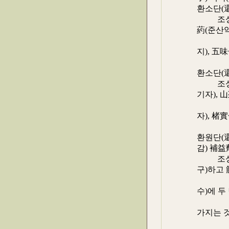
환소단(
조성 ≒ 
葯(준산약
枸杞(구
지), 五
미자),
환소단(
조성 ≒ 
기자), 
肉(산수
자), 楮
실자),
환원단(
감) 補益
조성 ≒
구)하고 
과 膜(
수)에 두
정도 씻
가지는 
度(도)