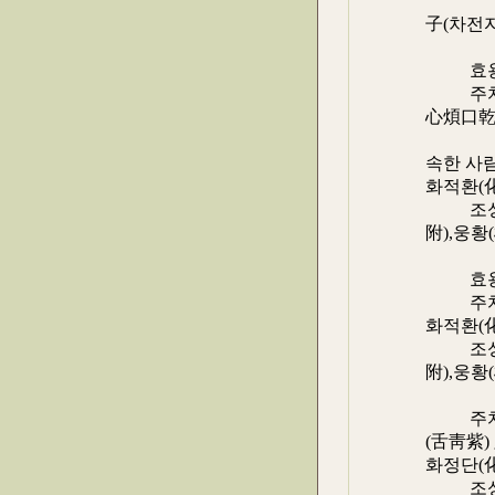
(황백),
子(차전자
- 
효용 :
주치 :
心煩口乾
번구건)
속한 사람
화적환(
조성 ≒ 
附),웅황(
빈낭(檳
효용 :
주치 :
화적환(
조성 ≒ 
附),웅황(
빈낭편(
주치 :
(舌靑紫)
화정단(
조성 ≒ 