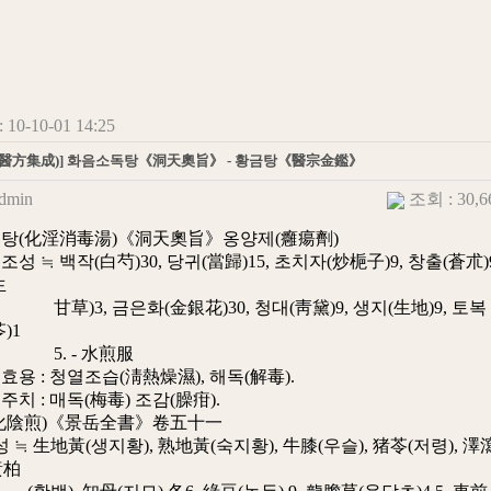
10-10-01 14:25
(醫方集成)] 화음소독탕《洞天奧旨》 - 황금탕《醫宗金鑑》
dmin
조회 : 30,
탕(化淫消毒湯)《洞天奧旨》옹양제(癰瘍劑)
백작(白芍)30, 당귀(當歸)15, 초치자(炒梔子)9, 창출(蒼朮)9
生
, 금은화(金銀花)30, 청대(靑黛)9, 생지(生地)9, 토복
)1
 - 水煎服
 청열조습(淸熱燥濕), 해독(解毒).
 매독(梅毒) 조감(臊疳).
化陰煎)《景岳全書》卷五十一
生地黃(생지황), 熟地黃(숙지황), 牛膝(우슬), 猪苓(저령), 澤
黃柏