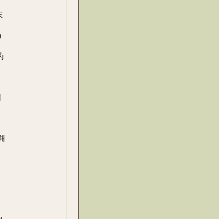
末
)
葯
여
해