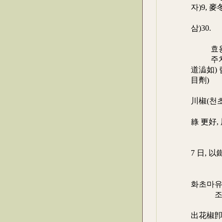
자)9, 麥
동)30,
삼)30.
- 
효용 :
주치 :
道澁如)
目劑)
조성 ≒
川椒(천초
砂仁(사
綠 更好, 
g
將上葯 
7 日, 以
化爲標
주치 
화초마유
조성 ≒ 
- 置
出花椒卽