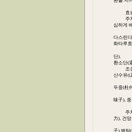
환을 지어
세 소아
효능 :
주치 :
심하게 
프고(腹
다스린다
화타루효
조성 ≒ 
단).
환소단(
조성 ≒ 
산수유(
萸), 자
두중(杜仲
우슬(牛
味子), 
(蓗蓉
주치 :
力), 건
忘怔忡)
子) 백탁