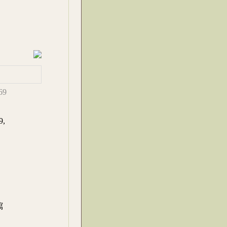
669
,
瀉