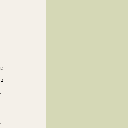
,
)
2
으
.
로