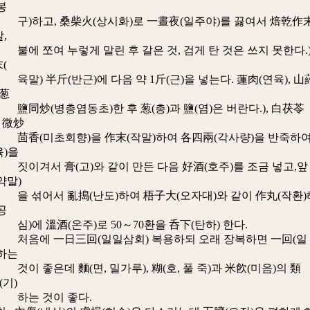
봉
, 桑柴火(상시화)로 一晝夜(일주야)를 끓여서 焙乾作
,
여 누렇게 말린 후 갈은 것, 검게 탄 것은 쓰지 못한다.
(
半斤(반근)에 다음 약 1斤(근)을 넣는다. 蓮肉(연육), 山
竝葱
병총염동초)한 후 葱(총)과 鹽(염)은 버란다.), 白茯苓
, 微炒
초회향)을 作末(작말)하여 各四兩(각사량)을 반죽하
육)을
 膏(고)와 같이 만든 다음 好酒(호주)를 조금 넣고,앞
약말)
서 亂搗(난도)하여 梧子大(오자대)와 같이 作丸(작환)
공
溫酒(온주)로 50～70환을 呑下(탄하) 한다.
一日三回(일일삼회) 복용하되 오래 장복하면 一回(일
용하는
은데 麵(면, 밀가루), 糊(호, 풀 죽)과 米飮(미음)의 類
(기)
 것이 좋다.