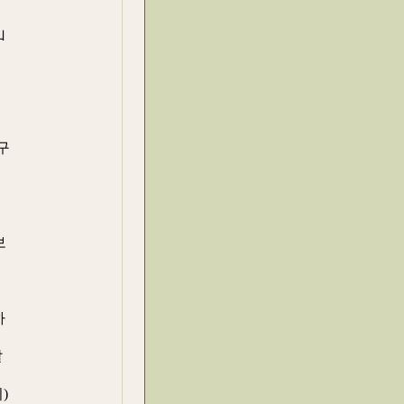
山
구
보
하
말
)