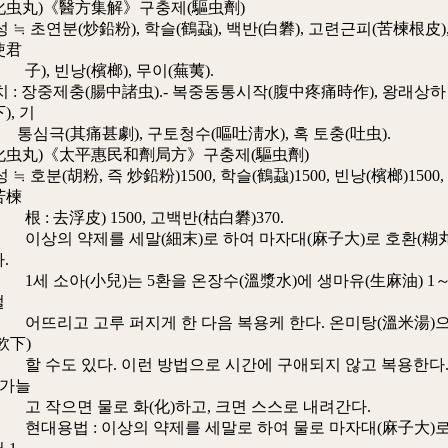
化虫丸)《醫方集解》구충제(驅虫劑)
초연분(炒鉛粉), 학슬(鶴蝨), 백반(白礬), 고련근피(苦楝根皮)
使君
빈낭(檳榔), 무이(蕪荑).
 장중제충(腸中諸虫).- 복중동통시작(腹中疼痛時作), 왕래상하
), 기
其痛甚劇), 구토청수(嘔吐淸水), 혹 토충(吐虫).
化虫丸)《太平惠民和劑局方》구충제(驅虫劑)
호분(胡粉, 즉 炒鉛粉)1500, 학슬(鶴蝨)1500, 빈낭(檳榔)1500,
苦楝
去浮皮) 1500, 고백반(枯白礬)370.
약제를 세말(細末)로 하여 마자대(麻子大)로 호환(糊丸
.
아(小兒)는 5환을 온장수(溫漿水)에 생마유(生麻油) 1～
떨
 고루 퍼지게 한 다음 복용케 한다. 온미탕(溫米湯)
飮下)
 있다. 이런 방법으로 시간에 구애되지 않고 복용한다
 가늘
면 물로 화(化)하고, 크면 스스로 내려간다.
 : 이상의 약제를 세말로 하여 물로 마자대(麻子大)