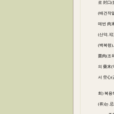
로 封口(
구)하고
(배건작말
불에 쪼
매번 肉末
육말) 
(산약, 
鹽同炒(
(백복령)
茴香(미
棗肉(조
짓이겨서
의 藥末(
을 섞어
서 空心(
심)에 
처음에 
회) 복
것이 좋
(류)는 忌
하는