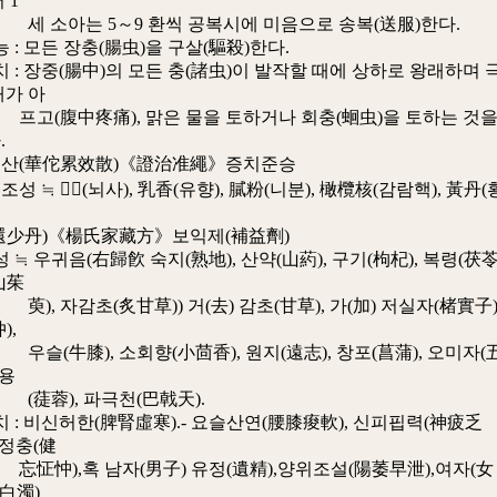
 1
는 5～9 환씩 공복시에 미음으로 송복(送服)한다.
 모든 장충(腸虫)을 구살(驅殺)한다.
 장중(腸中)의 모든 충(諸虫)이 발작할 때에 상하로 왕래하며 
배가 아
中疼痛), 맑은 물을 토하거나 회충(蛔虫)을 토하는 것
.
산(華佗累效散)《證治准繩》증치준승
𥓲砂(뇌사), 乳香(유향), 膩粉(니분), 橄欖核(감람핵), 黃丹(
還少丹)《楊氏家藏方》보익제(補益劑)
우귀음(右歸飮 숙지(熟地), 산약(山葯), 구기(枸杞), 복령(茯苓)
山茱
감초(炙甘草)) 거(去) 감초(甘草), 가(加) 저실자(楮實子)
),
膝), 소회향(小茴香), 원지(遠志), 창포(菖蒲), 오미자(
종용
), 파극천(巴戟天).
 비신허한(脾腎虛寒).- 요슬산연(腰膝痠軟), 신피핍력(神疲乏
망정충(健
,혹 남자(男子) 유정(遺精),양위조설(陽萎早泄),여자(女
(白濁)