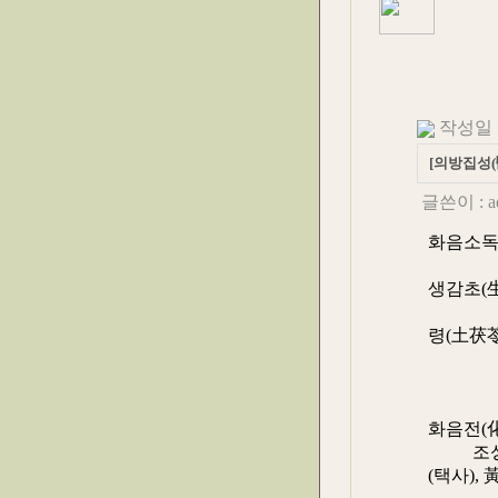
작성일 : 
[의방집성
글쓴이 :
a
화음소독
조성 ≒ 
생감초(
甘草)3
령(土茯苓
5.
효용 :
주치 :
화음전(
조성 ≒ 
(택사), 