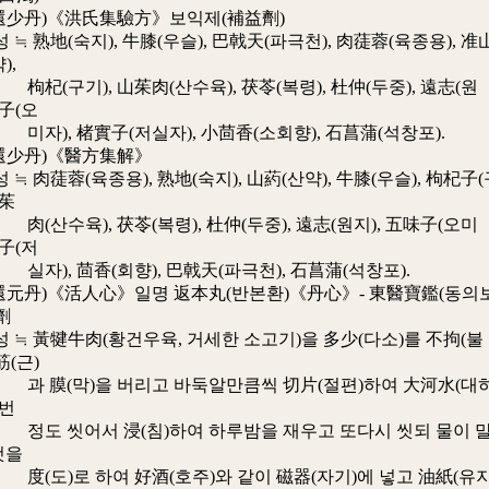
還少丹)《洪氏集驗方》보익제(補益劑)
熟地(숙지), 牛膝(우슬), 巴戟天(파극천), 肉蓗蓉(육종용), 准
),
기), 山茱肉(산수육), 茯苓(복령), 杜仲(두중), 遠志(원
味子(오
 楮實子(저실자), 小茴香(소회향), 石菖蒲(석창포).
還少丹)《醫方集解》
肉蓗蓉(육종용), 熟地(숙지), 山葯(산약), 牛膝(우슬), 枸杞子(
山茱
육), 茯苓(복령), 杜仲(두중), 遠志(원지), 五味子(오미
實子(저
 茴香(회향), 巴戟天(파극천), 石菖蒲(석창포).
還元丹)《活人心》일명 返本丸(반본환)《丹心》- 東醫寶鑑(동의
劑
 黃犍牛肉(황건우육, 거세한 소고기)을 多少(다소)를 不拘(불
筋(근)
막)을 버리고 바둑알만큼씩 切片(절편)하여 大河水(대
 번
어서 浸(침)하여 하루밤을 재우고 또다시 씻되 물이 
것을
로 하여 好酒(호주)와 같이 磁器(자기)에 넣고 油紙(유지