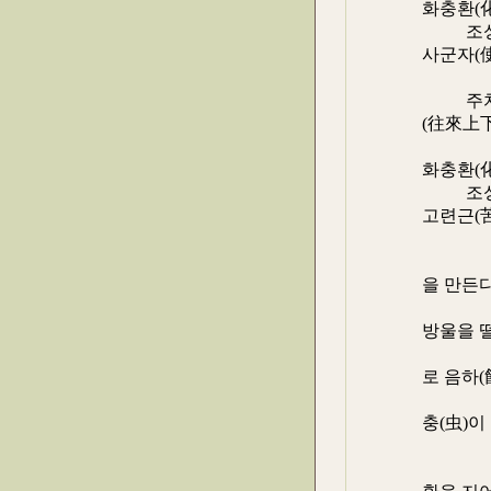
화충환(
조성 ≒ 
사군자(
子), 
주치 :
(往來上下
통심극(
화충환(
조성 ≒ 
고련근(
根 : 
이상의 
을 만든다
1세 소
방울을 
어뜨리고
로 음하(
할 수도
충(虫)이
고 작으
현대용법