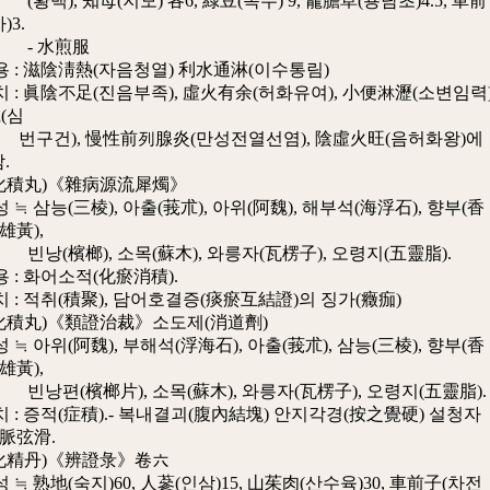
 知母(지모) 各6, 綠豆(녹두) 9, 龍膽草(용담초)4.5, 車前
)3.
水煎服
 滋陰淸熱(자음청열) 利水通淋(이수통림)
 眞陰不足(진음부족), 虛火有余(허화유여), 小便淋瀝(소변임력)
(심
, 慢性前列腺炎(만성전열선염), 陰虛火旺(음허화왕)에
.
化積丸)《雜病源流犀燭》
삼능(三棱), 아출(莪朮), 아위(阿魏), 해부석(海浮石), 향부(香
雄黃),
榔), 소목(蘇木), 와릉자(瓦楞子), 오령지(五靈脂).
 화어소적(化瘀消積).
 적취(積聚), 담어호결증(痰瘀互結證)의 징가(癥痂)
化積丸)《類證治裁》소도제(消道劑)
아위(阿魏), 부해석(浮海石), 아출(莪朮), 삼능(三棱), 향부(香
雄黃),
檳榔片), 소목(蘇木), 와릉자(瓦楞子), 오령지(五靈脂).
 증적(症積).- 복내결괴(腹內結塊) 안지각경(按之覺硬) 설청자
 脈弦滑.
化精丹)《辨證彔》卷六
熟地(숙지)60, 人蔘(인삼)15, 山茱肉(산수육)30, 車前子(차전