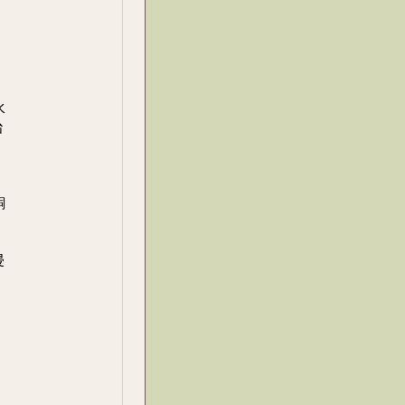
水
治
銅
侵