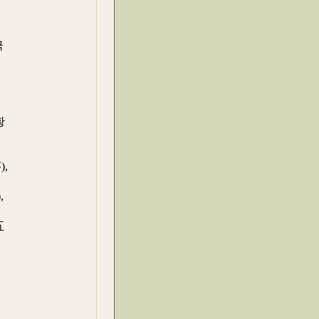
극
을
황
,
,
五