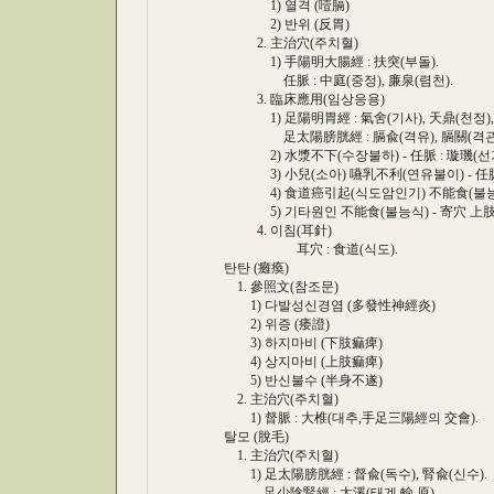
1) 열격 (噎膈)
2) 반위 (反胃)
2. 主治穴(주치혈)
1) 手陽明大腸經 : 扶突(부돌).
任脈 : 中庭(중정), 廉泉(렴천).
3. 臨床應用(임상응용)
1) 足陽明胃經 : 氣舍(기사), 天鼎(천정), 
足太陽膀胱經 : 膈兪(격유), 膈關(격관),
2) 水漿不下(수장불하) - 任脈 : 璇璣(선기
3) 小兒(소아) 嚥乳不利(연유불이) - 任脈 
4) 食道癌引起(식도암인기) 不能食(불능식) 
5) 기타원인 不能食(불능식) - 寄穴 上肢部 
4. 이침(耳針)
耳穴 : 食道(식도).
탄탄 (癱瘓)
1. 參照文(참조문)
1) 다발성신경염 (多發性神經炎)
2) 위증 (痿證)
3) 하지마비 (下肢痲痺)
4) 상지마비 (上肢痲痺)
5) 반신불수 (半身不遂)
2. 主治穴(주치혈)
1) 督脈 : 大椎(대추,手足三陽經의 交會).
탈모 (脫毛)
1. 主治穴(주치혈)
1) 足太陽膀胱經 : 督兪(독수), 腎兪(신수).
足少陰腎經 : 太溪(태계,輸,原).