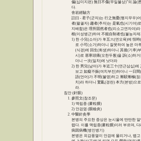
偏(십미지편) 無日不傷(무일불상)”의 論(론)
다.
舍岩經驗方
註曰 - 君子(군자)는 行之無憂(행지무우)어
者(왈궐자) 趨者(추자)는 是氣也(시기야)로
지배합)은 理所固然者也(리소고연자야)라 氣
根(이성병근)하여 不能自制者也(불능자제자
1) 한 小兒(소아)가 年五六(연오육)에 恒時(
로 小可(소가)하더니 잘못하여 높은 마루에서
(식경)에 回生(회생)하더니 其後(기후)부터
시)로 惡寒頭痛(오한두통)을 訴(소)하거늘 少冲
더니 一次(일차)에 낫더라
2) 한 男兒(남아)가 年近三十(연근삼십)에 其
보고 如癡不振(여치부진)하더니 一日間(일일
語(언어)가 不明(불명)하고 漸駸漸極(점침
치)라 하더니 驚亂(경란) 本方(본방)으로써 
라.
침안 (針眼)
1. 參照文(참조문)
1) 맥립종 (麥粒腫)
2) 안검염 (眼瞼炎)
2. 中醫針灸學
본병의 주요한 증상은 눈시울에 딴딴한 알맹
렵다. 이를 맥립종(麥粒腫)이러 부르며, 다
病因病機(병인병기)
본병은 외감풍열이 안검에 몰리거나, 뱁고 