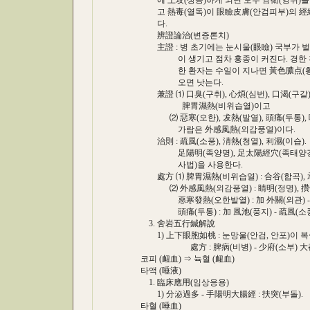
에 上攻(상공)하게 되면 모두 營衛(영위)를 
고 熱毒(열독)이 眼瞼皮膚(안검피부)의 經絡
다.
辨證論治(변증론치)
主證 : 병 초기에는 눈시울(眼瞼) 국부가 벌
이 생기고 점차 홍종이 커진다. 경한 환
한 환자는 수일이 지나면 黃色膿点(황색농
오면 낫는다.
兼證 ⑴ 口臭(구취), 心煩(심번), 口渴(구갈)
脾胃濕熱(비위습열)이고
⑵ 惡寒(오한), 犮熱(발열), 頭痛(두통), 咳
가람은 外感風熱(외감풍열)이다.
治則 : 疏風(소풍), 淸熱(청열), 利濕(이습).
足陽明(족양명), 足太陽經穴(족태양경혈)
사법)을 사용한다.
處方 ⑴ 脾胃濕熱(비위습열) : 合谷(합곡), 承
⑵ 外感風熱(외감풍열) : 睛明(정명), 攢竹(찬
惡寒發熱(오한발열) : 加 外關(외관) -
頭痛(두통) : 加 風池(풍지) - 疏風(소풍),
3. 舍岩五行鍼解說
1) 上下眼胞如桃 : 눈망울(안검, 안포)이 복
處方 : 脾病(비병) - 少府(소부) 大都(대도
코피 (衄血) ⇒ 뉵혈 (衄血)
타액 (唾液)
1. 臨床應用(임상응용)
1) 分泌過多 - 手陽明大腸經 : 扶突(부돌).
타혈 (唾血)