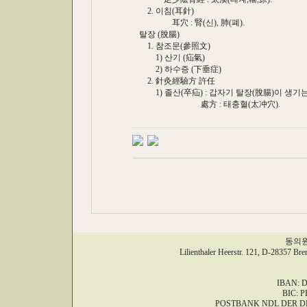
2. 이침(耳針)
耳穴 : 腎(신), 肺(폐).
탈장 (脫腸)
1. 참조문(參照文)
1) 산기 (疝氣)
2) 하수증 (下垂症)
2. 針灸經驗方 許任
1) 졸산(卒疝) : 갑자기 탈장(脫腸)이 생기는
處方 : 태충혈(太冲穴).
동의원,
Lilienthaler Heerstr. 121, D-28357 Br
IBAN: D
BIC: 
POSTBANK NDL DER D