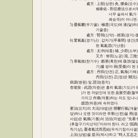
處方 : 上脘(상완) 灸, 腰兪(요수) 針
柳泰佑 - 對症療法으로서뚜렸한 
너무 슬퍼서 氣가 흩어져 맥이 
폐승격)이 아니면 心正格(심
5) 憂氣鬱(우기울) : 極度(극도)에 達(달)하
기울증)
處方 : 腎弱(신약) - 經渠(경거) 復溜(복
6) 驚氣亂(경기난) : 갑자기(卒暴間) 생긴(生
된 氣亂證(기난증)
處方 : 太冲(태충) 補, 少府(소부) 
又方 : 勞宮(노궁) 瀉, 三陰交(삼음
7) 寒氣收(한기수) : 酷寒(혹한)에 跋涉(발섭
기)를 받아 病(受傷)이 된 증
處方 : 丹田(단전) 正, 氣海(기해) 灸 
丹田(단전) 正(정)은 關元(관원)이
病源(병원) 및 證治(증치)
杏坡按 - 此證(차증)은 흥히 氣道(기도)가 
)가 된 까닭인데 또한 血脈空虛(혈맥공허)
가지고 作痛(작통)하는 자도 있나니 前者
虛證(허증)에 속하였다.
要治(요치)의 大法(대법)은 開鬱行氣(개울행
당)하나 오랜 것이라면 辛寒(신한)을 用(용)하
사암)은 氣痛(기통)의 治法(치법)은 “先看
(후찰구기지선악)”이라야 한다. 라고 强調(강
칙기상), 憂者氣沈而思結(우자기침이사결),
上法(상법)을 提示(제시)하고 “時人五志之火