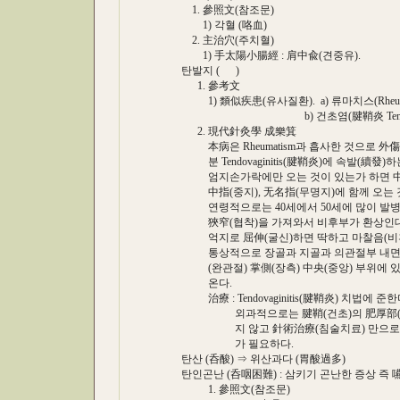
1. 參照文(참조문)
1) 각혈 (咯血)
2. 主治穴(주치혈)
1) 手太陽小腸經 : 肩中兪(견중유).
탄발지 ( )
1. 參考文
1) 類似疾患(유사질환). a) 류마치스(Rheuma
b) 건초염(腱鞘炎 Tendovagin
2. 現代針灸學 成樂箕
本病은 Rheumatism과 흡사한 것으로 外
분 Tendovaginitis(腱鞘炎)에 속발(續發)하
엄지손가락에만 오는 것이 있는가 하면 中指(중
中指(중지), 无名指(무명지)에 함께 오는 
연령적으로는 40세에서 50세에 많이 발병하
狹窄(협착)을 가져와서 비후부가 환상인대
억지로 屈伸(굴신)하면 딱하고 마찰음(비후부
통상적으로 장골과 지골과 의관절부 내면(掌
(완관절) 掌側(장측) 中央(중앙) 부위에 있
온다.
治療 : Tendovaginitis(腱鞘炎) 치법에 준한
외과적으로는 腱鞘(건초)의 肥厚部(비후
지 않고 針術治療(침술치료) 만으로 충분
가 필요하다.
탄산 (呑酸) ⇒ 위산과다 (胃酸過多)
탄인곤난 (呑咽困難) : 삼키기 곤난한 증상 즉
1. 參照文(참조문)