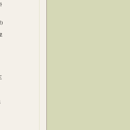
하
)
로
三
조