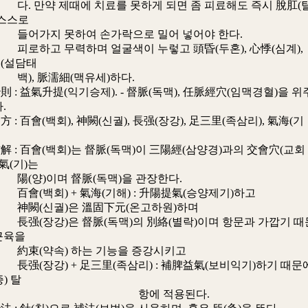
약 제때에 치료를 못하게 되면 좀 피료해도 즉시 脫肛(
 스스로
지 못하여 손가락으로 밀어 넣어야 한다.
 무력하며 얼굴색이 누렇고 頭昏(두혼), 心悸(심계),
(설담태
 脈濡細(맥유세)하다.
益氣升提(익기승제). - 督脈(독맥), 任脈經穴(임맥경혈)을 위
.
百會(백회), 神闕(신궐), 長强(장강), 足三里(족삼리), 氣海(기
 百會(백회)는 督脈(독맥)이 三陽經(삼양경)과의 交會穴(교회
 氣(기)는
)이며 督脈(독맥)을 관장한다.
회) + 氣海(기해) : 升陽提氣(승양제기)하고
신궐)은 溫固下元(온고하원)하며
강)은 督脈(독맥)의 別絡(별락)이며 항문과 가깝기 때
근육을
약속) 하는 기능을 증강시키고
강) + 足三里(족삼리) : 補脾益氣(보비익기)하기 때문
) 탈
에 적용된다.