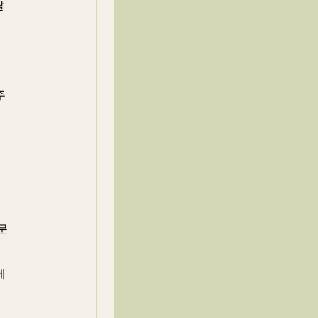
탈
주
문
에