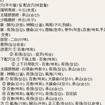
肛)
穴(주치혈) 및 配合穴(배합혈)
明胃經 : 수도(水道).
胱經 : 承山(승산).
經 : 外丘(외구).
關元(관원), 神闕(신궐), 鳩尾(구미,別絡).
長强(장강), 腰兪(요수), 懸樞(현추), 脊中(척중),百會(백회,手
交會).
: 二白(이백).
床應用(임상응용)
選穴 ① 百會(백회).
强(장강). - 提升(제승)
配穴法 ① 下病上取 - 百會(백회).
幷用取穴 - 百會(백회), 長强(장강).
陽膀胱經 : 白環兪(백환수), 長强(장강), 承山(승산).
神闕(신궐), 長强(장강), 氣海(기해).
長强(장강), 百會(백회), 大腸兪(대장수), 承山(승산).
(요수), 百會(백회), 大腸兪(대장수), 承山(승산).
(백회), 長强(장강), 承山(승산).
(백회), 龜尾(구미), 長强(장강).- 百症賦
(백회), 長强(장강), 承山(승산).
 ① 氣海(기해), 關元(관원), 足三里(족삼리), 長强(장강,針灸).