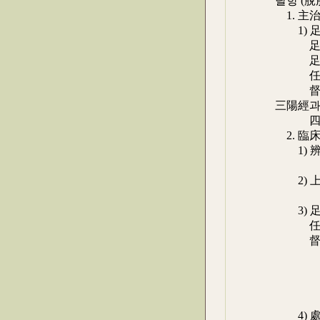
탈항 (脫
1. 主治
1) 足陽
足太陽膀
足少陽膽
任脈 : 
督脈 : 
三陽經과 
四肢部 
2. 臨
1) 辨證
② 長
2) 上下
② 上下
3) 足太
任脈 : 
督脈 ① 
② 腰兪
③ 百會
④ 百會
⑤ 百會
4) 處方