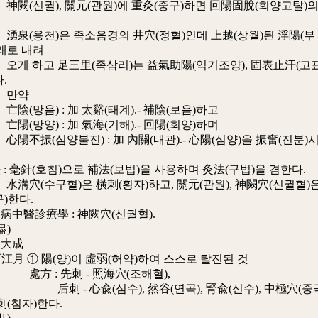
궐), 關元(관원)에 重灸(중구)하면 回陽固脫(회양고탈)
천)은 족소음경의 井穴(정혈)인데 上越(상월)된 浮陽(부
래로 내려
고 足三里(족삼리)는 益氣助陽(익기조양), 固表止汗(고
.
약
음) : 加 太谿(태계).- 補陰(보음)하고
양) : 加 氣海(기해).- 回陽(회양)하며
(심양불진) : 加 內關(내관).- 心陽(심양)을 振奮(진분)
毫針(호침)으로 補法(보법)을 사용하며 灸法(구법)을 겸한다.
수구혈)은 橫刺(횡자)하고, 關元(관원), 神闕穴(신궐혈)
)한다.
病中醫診療學 : 神闕穴(신궐혈).
盡)
灸大成
月 ① 陽(양)이 虛弱(허약)하여 스스로 탈진된 것
: 先刺 - 照海穴(조해혈),
 心兪(심수), 然谷(연곡), 腎兪(신수), 中極穴(중
刺(침자)한다.