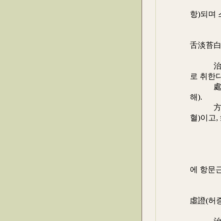
다. 만
항)되며
들어가
피로하고
舌淡苔白
백),
治則 : 
로 취한다
處方 : 
해).
方解 :
혈)이고,
陽(양
百會(백
神闕(
長强(장
에 항문
約束(
長强(장
虛證(허증
항