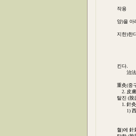
神闕(신
작용
湧泉(용
양)을 아
오게 하
지한)한다
만
亡陰(망
亡陽(망
心陽不振
킨다.
治法 : 
水溝穴(
重灸(중구
2. 皮膚
탈진 (脫
1. 針
1) 西江
處方 
后刺 -
혈)에 針