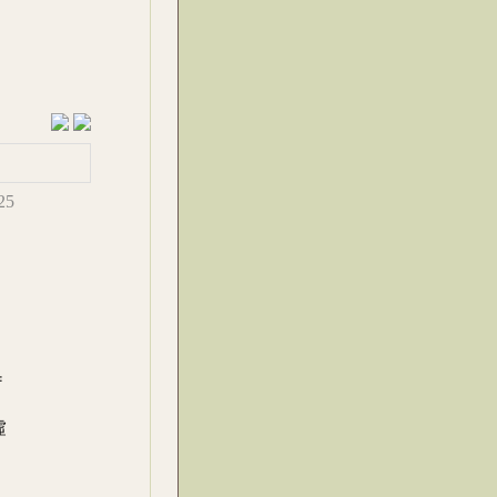
225
로
약
虛