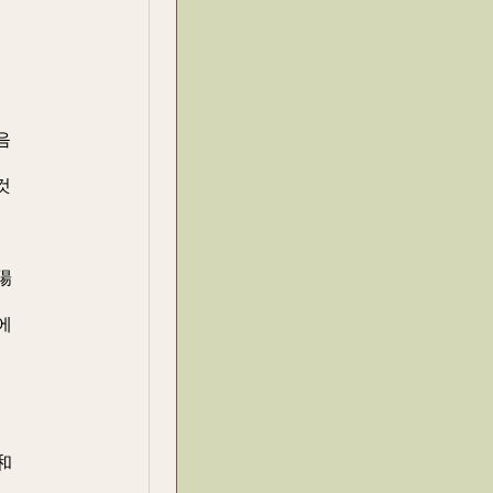
음
것
陽
에
和