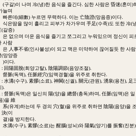
이 나며 冷(냉)한 음식을 즐긴다. 심한 사람은 昏迷(혼미)
 가늘며
細數) 누르면 무력하다. 이는 亡陰證(망음증)이다.
 많이 흘리고 피부가 차가우며 手足(수족)도 또한 冷(냉
(갈증)
며 더운 음식을 즐기고 쪼그리고 누워있으며 정신이 피
한 사람
不省(인사불성)이 되고 맥은 미약하여 끊어질듯 한 사람
證(망양증
다.
 回陽固脫(회양고탈), 陰陽調節(음양조절).
맥), 任脈經穴(임맥경혈)을 위주로 취한다.
水溝(수구), 素髎(소료), 神闕(신궐), 關元(관원), 湧泉(용천), 足
).
督脈(독맥)은 일신의 陽(양)을 總督(총독)하며, 任脈(임맥)은 일
음)을 維
)하는데 두 경의 穴(혈)을 위주로 취하면 陰陽(음양)을 
離決(이
 방지한다.
구), 素髎(소료)는 醒腦(성뇌)와 陽氣(양기)를 振奮(진분)