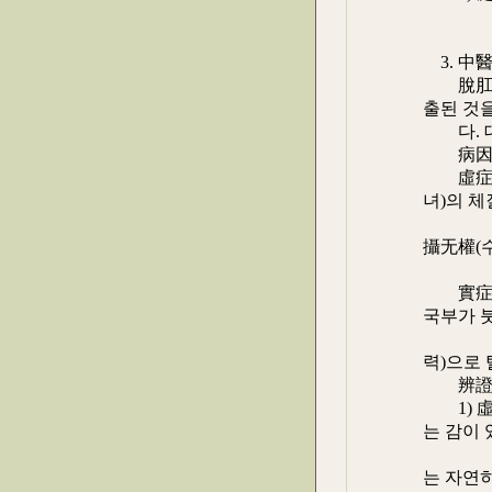
② 百會
③ 脾兪
3. 中
脫肛은 
출된 것
다. 대
病因病
虛症 : 
녀)의 체
하거나 
攝无權(
이기 
實症 : 
국부가 붓
急后重(
력)으로 
辨證施
1) 虛症
는 감이 
장하단이
는 자연