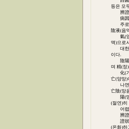
西醫學(
등은 모
辨證論治
病因
주로 高熱
陰液(음액
氣(양기)
액)으로서
대한), 
이다.
陰陽互根
며 精(정
化(기혈
亡(양망)
나면 陰
亡陰(망음
陽(망양
(절연)히
어렵다. 
辨證
證狀 :
(온화)하