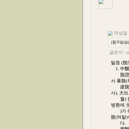
작성일 : 
[침구임상(針
글쓴이 :
a
탈증 (脫
1. 中
脫證(탈
서 暴脫(
虛脫(허탈
사), 大
혈) 등
병환에 
)가 허
脫(허탈)
다.