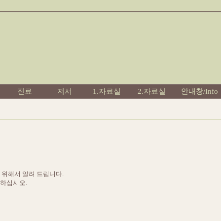
진료
저서
1.자료실
2.자료실
안내창/Info
을 위해서 알려 드립니다.
고하십시오.