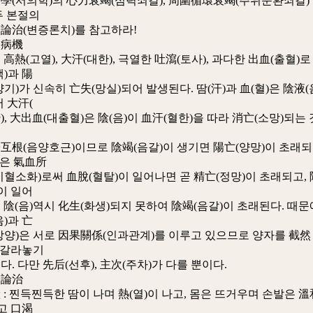
서의학)의 心力衰竭(심력쇠갈), 周圍循環衰竭(주위순환쇠갈)
두 본절의
(변증론치)를 참고하라!
病機
(고열), 大汗(대한), 극열한 吐瀉(토사), 과다한 出血(출혈)로
)과 陽
가 신속히 亡失(망실)되어 발생된다. 땀(汗)과 血(혈)은 陰液(
 大汗(
大出血(대출혈)은 陰(음)이 血汗(혈한)을 따라 消亡(소망)되는 
(음양호근)이므로 陰竭(음갈)이 생기면 陽亡(양망)이 초래되
)은 氣血所
소화)로써 血脫(혈탈)이 일어나면 곧 精亡(정망)이 초래되고, 
이 일어
(음)역시 化生(화생)되지 못하여 陰竭(음갈)이 초래된다. 때문
)과 亡
)은 서로 因果關係(인과관계)를 이루고 있으므로 양자를 截然
 갈라놓기
다만 先后(선후), 主次(주차)가 다를 뿐이다.
論治
 찐득찐득한 땀이 나며 熱(열)이 나고, 몸은 뜨거우며 손발은 溫
고 口渴