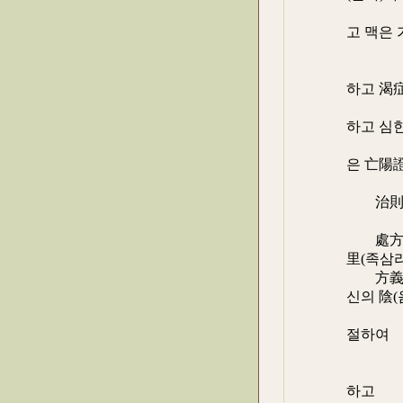
(구갈)
고 맥은
빠른데(
식은땀을
하고 渴症
은 없으
하고 심
은 人事
은 亡陽
)이
治則 :
督脈(독
處方 : 
里(족삼리
方義 : 
신의 陰(
系(유계
절하여 
결)을
水溝(수
하고