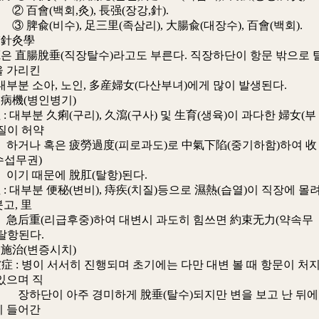
(백회,灸), 長强(장강,針).
(비수), 足三里(족삼리), 大腸兪(대장수), 百會(백회).
醫針灸學
直腸脫垂(직장탈수)라고도 부른다. 직장하단이 항문 밖으로 
을 가리킨
부분 소아, 노인, 多産婦女(다산부녀)에게 많이 발생된다.
機(병인병기)
대부분 久痢(구리), 久瀉(구사) 및 生育(생육)이 과다한 婦女(부
질이 허약
혹은 疲勞過度(피로과도)로 中氣下陷(중기하함)하여 收
수섭무권)
때문에 脫肛(탈항)된다.
대부분 便秘(변비), 痔疾(치질)등으로 濕熱(습열)이 직장에 몰
고, 里
리급후중)하여 대변시 과도히 힘쓰면 約束无力(약속무
탈항된다.
治(변증시치)
 : 병이 서서히 진행되며 초기에는 다만 대변 볼 때 항문이 처
있으며 직
 아주 경미하게 脫垂(탈수)되지만 변을 보고 난 뒤에
히 들어간