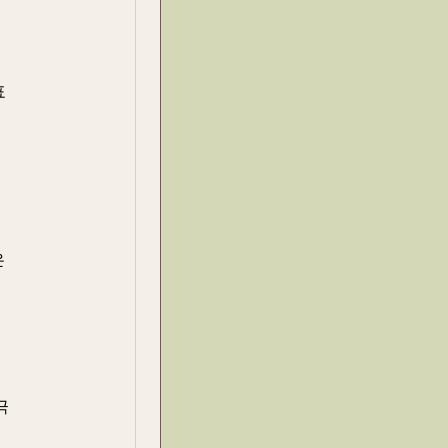
의
표
시
은
극