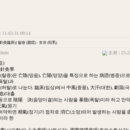
11-03-31 09:14
灸臨床)] 탈증 (脫症) - 토유 (吐乳)
dmin
조회 : 25,
症)
醫針灸學
증)은 亡陰(망음), 亡陽(망양)을 특징으로 하는 病證(병증)으
폭탈)과
)로 나눈다. 臨床(임상)에서 中風(중풍), 大汗(대한), 劇瀉(극
出血(대출
으로 陰陽離決(음양이결)되는 사람을 暴脫(폭탈)이라 하고 만
元氣(원기
약하면 精氣(정기)가 점차로 消亡(소망)되어 발생하는 사람을 
이라 한