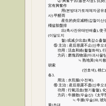
② 興奮子宮(흥분자궁), 抗炎(항
宮有興奮作
用(본방대가토재체자궁유흥분작
사) 甲醛而
産生的炎症减輕(갑철이산생적염증
殘留胎盤排
出(촉사잔유태반배출), 使子
(이달도지
혈) 或减少出血(혹감소출혈),
⑮ 主治 : 産后惡露不止(산후오로
功用 : 活血和絡(활혈화락), 行
方葯 : 磨塊四物湯(마괴사물탕
≒ 熟地黃(숙지황), 當歸(당귀)
胡索
(연호색), 桃仁(도인,去皮尖
各3.
用法 : 水煎服(수전복).
⑯ 主治 : 産后惡露不盡(산후오로
功用 : 行氣活血(행기활혈), 化
方葯 : 牛膝散(우슬산)《太平
≒ 牛膝(우슬)30, 琥珀(호박)
黃(초대