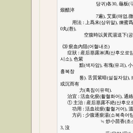
당귀)各30, 龜板(구판,涂醋
煅醋淬
7遍), 艾葉(애엽,微炒)
用法 : 上爲末(상위말), 煉蜜爲丸
0丸(환),
空腹時以黃芪湯送下(공복시
⑶ 瘀血內阻(어혈내조)
症狀 : 産后惡露淋漓(산후오로임리
시소), 色紫
黯(색자암), 有塊(유괴), 小
흉복창
통). 舌質紫暗(설질자암), 或
或沉而有
力(혹침이유력).
治宜 : 活血化瘀(활혈화어), 通
① 主治 : 産后惡露不絶(산후오로
功用 : 活血祛瘀(활혈거어), 溫
方葯 : 少腹逐瘀湯(소복축어탕
≒ 炒小茴香(초소회향)7粒, 
3, 沒