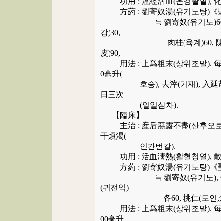
功用 : 溫經活血(온경활혈), 化
方葯 : 劉寄奴湯(유기노탕)《
≒ 劉寄奴(유기노)60, 炒桔梗
강)30,
肉桂(육계)60, 陳皮(진피)4
皮)90,
用法 : 上爲粗末(상위조말). 每服(매복
0毫升(
호승), 去滓(거재), 入延胡索末
日三次
(일일삼차).
【臨床】
主治 : 産后惡露不盡(산후오로불진
干煩渴(
인간번갈).
功用 : 活血淸熱(활혈청열), 散
方葯 : 劉寄奴湯(유기노탕)《
≒ 劉寄奴(유기노), 炒知母(
(귀전익)
各60, 桃仁(도인,炒)
用法 : 上爲粗末(상위조말). 每服(매복
00毫升