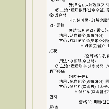
升(호승), 去滓溫服(거재온복
⑥ 主治 : 産后數日(산후수일),
物(병유탁
대양분비물), 忽然少腹作痛(
압), 尿頻
便結(뇨빈변결), 舌淡苔薄(설
功用 : 活血祛瘀(활혈거어).
方葯 : 桃紅消瘀湯(도홍소어탕
≒ 丹參(단삼)9, 土牛膝(토우
紅花
(홍화)各3, 乳香(유향)6
用法 : 水煎服(수전복).
⑦ 主治 : 産后崩中(산후붕중), 
臍下疼痛
(제하동통).
功用 : 凉血化瘀(량혈화어), 固
方葯 : 側柏丸(측백환)《太平
≒ 側柏葉(측백엽,炒微黃), 白
건지
황)各30, 川斷(천단)7.5, 
歸(초