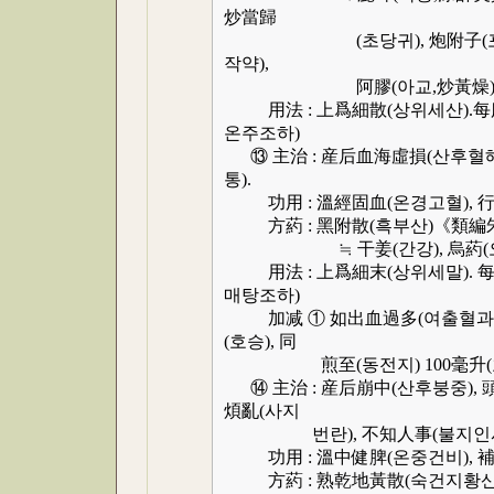
炒當歸
(초당귀), 炮附子(포부자) 各
작약),
阿膠(아교,炒黃燥), 熟乾地黃
用法 : 上爲細散(상위세산).每服
온주조하)
⑬ 主治 : 産后血海虛損(산후혈해
통).
功用 : 溫經固血(온경고혈), 行
方葯 : 黑附散(흑부산)《類編
≒ 干姜(간강), 烏葯(오약) 各
用法 : 上爲細末(상위세말). 每服
매탕조하)
加减 ① 如出血過多(여출혈과다) : 加
(호승), 同
煎至(동전지) 100毫升(호승)
⑭ 主治 : 産后崩中(산후붕중), 
煩亂(사지
번란), 不知人事(불지인사
功用 : 溫中健脾(온중건비), 補
方葯 : 熟乾地黃散(숙건지황산