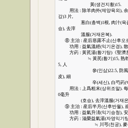
黃(생건지황)15.
用法 : 除羊肉外(제양육외), 余葯
강)3 片,
葱白(총백)1根, 肉汁(육즙)150
승), 去滓
溫服(거재온복).
⑧ 主治 : 産后惡露不止(산후오로
功用 : 益氣溫經(익기온경), 散
方葯 : 黃芪湯(황기탕)《聖濟
≒ 黃芪(황기)15, 熟乾地黃(숙
5, 人
參(인삼)22.5, 防風(방풍)7
皮), 細
辛(세신), 白芍葯(백작약),
用法 : 上爲粗末(상위조말). 每服(매복
0毫升
(호승), 去滓溫服(거재온복)
⑨ 主治 : 産后半月(산후반월), 
功用 : 益氣升淸(익기승청), 
方葯 : 滋榮益氣湯(자영익기탕
≒ 川芎(천궁), 麥冬(맥동)各