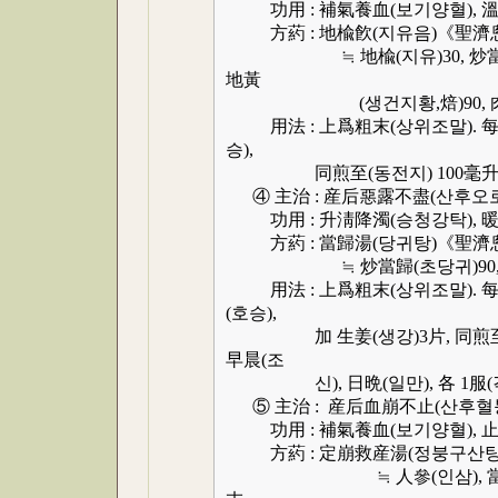
功用 : 補氣養血(보기양혈), 溫
方葯 : 地楡飮(지유음)《聖濟
≒ 地楡(지유)30, 炒當歸(초당귀
地黃
(생건지황,焙)90, 肉桂(
用法 : 上爲粗末(상위조말). 每服(매
승),
同煎至(동전지) 100毫升(호승
④ 主治 : 産后惡露不盡(산후오
功用 : 升淸降濁(승청강탁), 暖
方葯 : 當歸湯(당귀탕)《聖濟
≒ 炒當歸(초당귀)90, 肉桂(
用法 : 上爲粗末(상위조말). 每服(매
(호승),
加 生姜(생강)3片, 同煎至(동전
早晨(조
신), 日晩(일만), 各 1服(각 
⑤ 主治 : 産后血崩不止(산후혈붕
功用 : 補氣養血(보기양혈), 止
方葯 : 定崩救産湯(정붕구산탕
≒ 人參(인삼), 當歸(당귀),