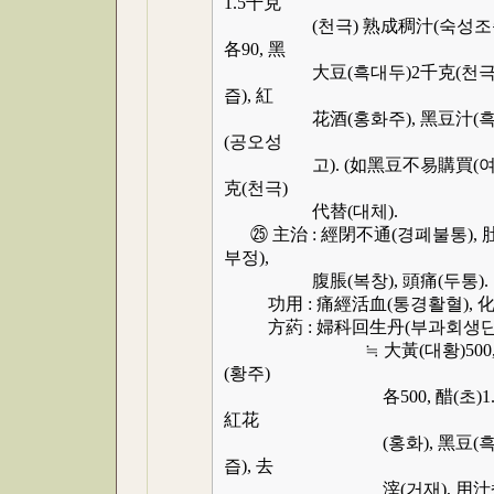
1.5千克
(천극) 熟成稠汁(숙성조즙), 
各90, 黑
大豆(흑대두)2千克(천극,水浸,
즙), 紅
花酒(홍화주), 黑豆汁(흑두즙
(공오성
고). (如黑豆不易購買(여흑두불
克(천극)
代替(대체).
㉕ 主治 : 經閉不通(경폐불통),
부정),
腹脹(복창), 頭痛(두통).
功用 : 痛經活血(통경활혈), 化
方葯 : 婦科回生丹(부과회생
≒ 大黃(대황)500, 紅花(홍화
(황주)
各500, 醋(초)1.5千克
紅花
(홍화), 黑豆(흑두), 蘇
즙), 去
滓(거재), 用汁煮大黃(용