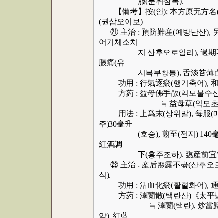
服(분위삼복).
【備考】按(안); 本方原无方名(
(권삼오이보)
㉑ 主治 : 預防難産(예방난산)
어기체소치
지 산후오로임리), 過期不盡(
脹痛(유
시복부창통), 舌淡苔薄白(설담
功用 : 行氣逐瘀(행기축어), 和
方葯 : 益母佛手散(익모불수
≒ 益母草(익모초)15, 川芎(
用法 : 上爲末(상위말), 每服(매복)
주)30毫升
(호승), 煎至(전지) 140毫升(
紅酒調
下(홍주조하). 臨産前宜常服
㉒ 主治 : 産后惡露不盡(산후오로
식).
功用 : 活血化瘀(활혈화어), 通
方葯 : 澤蘭散(택란산)《太平
≒ 澤蘭(택란), 炒當歸(초당귀
약), 紅藍