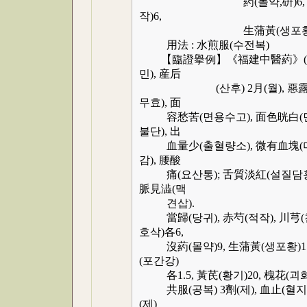
葯(몰약,硏)6, 當歸(당귀)9
작)6,
生蒲黃(생포황)9, 炒五
用法 : 水煎服(수전복)
【臨證擧例】《福建中醫葯》(1984; 2
민), 産后
(산후) 2月(월), 惡露不絶
무효), 面
容愁苦(면용수고), 面色晄白(면색
불단), 出
血量少(출혈량소), 微有血塊(미
감), 腰酸
痛(요산통); 舌質淡紅(설질담홍)
脈見澁(맥
견삽).
當歸(당귀), 赤芍(적작), 川芎(
호삭)各6,
沒葯(몰약)9, 生蒲黃(생포황)15,
(포간강)
各1.5, 黃芪(황기)20, 槐花(괴화
共服(공복) 3劑(제), 血止(혈지)
(제)