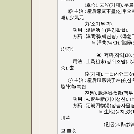
(호승), 去滓(거재), 早晨空
⑥ 主治 : 産后惡露不盡(산후오로
배), 少氣无
力(소기무력).
功用 : 溫經活血(온경활혈).
方葯 : 澤蘭湯(택란탕)《備急
≒ 澤蘭(택란), 當歸(당귀), 
(생강)
90, 芍葯(작약)30, 大棗
用法 : 上爲粗末(상위조말). 以水(이
승), 去
滓(거재), 一日內分三次(일일
⑦ 主治 : 産后風寒襲于冲任(산후
脇陣痛(복협
진통), 脈浮澁微數(맥부삽
功用 : 祛瘀生新(거어생신), 止
方葯 : 定崩四物湯(정붕사물탕
≒ 生地(생지,炒)15, 白芷(
川芎
(천궁)3, 醋炒當歸(초초당
교,血余