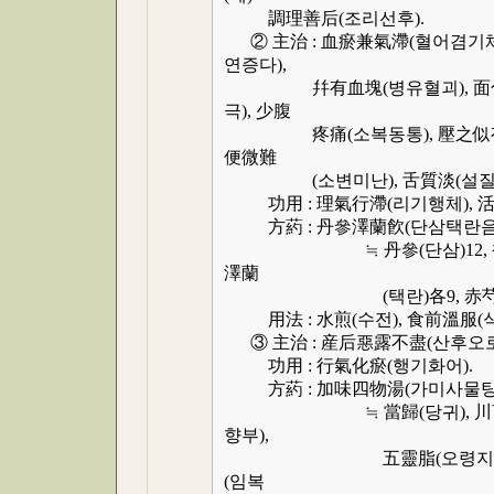
調理善后(조리선후).
② 主治 : 血瘀兼氣滯(혈어겸기체
연증다),
幷有血塊(병유혈괴), 面色黯
극), 少腹
疼痛(소복동통), 壓之似有硬塊
便微難
(소변미난), 舌質淡(설질담), 
功用 : 理氣行滯(리기행체), 活
方葯 : 丹參澤蘭飮(단삼택란음
≒ 丹參(단삼)12, 香附(향부
澤蘭
(택란)各9, 赤芍(적작), 
用法 : 水煎(수전), 食前溫服(
③ 主治 : 産后惡露不盡(산후오로불
功用 : 行氣化瘀(행기화어).
方葯 : 加味四物湯(가미사물탕
≒ 當歸(당귀), 川芎(천궁),
향부),
五靈脂(오령지,炒), 上二味
(임복