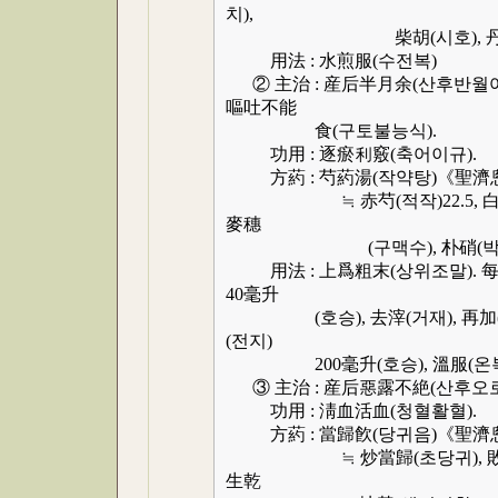
치),
柴胡(시호), 丹皮(단피),
用法 : 水煎服(수전복)
② 主治 : 産后半月余(산후반월여)
嘔吐不能
食(구토불능식).
功用 : 逐瘀利竅(축어이규).
方葯 : 芍葯湯(작약탕)《聖濟
≒ 赤芍(적작)22.5, 白茅根(백
麥穗
(구맥수), 朴硝(박초), 當歸
用法 : 上爲粗末(상위조말). 每服(매복
40毫升
(호승), 去滓(거재), 再加(재가
(전지)
200毫升(호승), 溫服(온복)
③ 主治 : 産后惡露不絶(산후오
功用 : 淸血活血(청혈활혈).
方葯 : 當歸飮(당귀음)《聖濟
≒ 炒當歸(초당귀), 敗醬草(패장
生乾