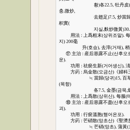
황)各22.5, 牡丹皮(모단피),
충,微炒,
去翅足)7.5, 炒當歸(초당귀)2
枳實(
지실,麩炒微黃)30.
用法 : 上爲粗末(상위조말). 每服(매
지) 200毫
升(호승), 去滓(거재), 稍熱
⑰ 主治 : 産后惡露不止(산후오로
운).
功用 : 祛瘀生新(거어생신), 淸
方葯 : 烏金散(오금산)《婦科
≒ 當歸(당귀)15, 百草霜(백초
(목향)
各7.5, 金墨(금묵,煅)
用法 : 上爲散(상위산). 每服(매
⑱ 主治 : 産后惡露不盡(산후오로
괴).
功用 : 行瘀溫胞(행어온포).
方葯 : 芒硝散(망초산)《聖濟
≒ 芒硝(망초), 蒲黃(포황), 