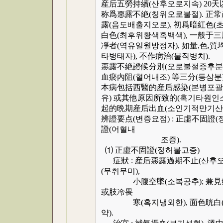
産后五勞持續(산후오로지속) 20天以
称爲惡露不絶(칭위오로불절). 正常
露(음도배출지오로), 初爲暗紅色(초
白色(최후위황색혹백색), 一般于
凈者(역유일월방정자), 如量,色,質
타병태자), 不作病治(불작병치).
惡露不絶證候分別(오로불절증후분별)
血瘀內阻(혈어내조) 等三分(등삼분)
本病包括西醫的産后感染(본병포괄서의
유) 或其他原因所致的(혹기타원인
起的晩期産后出血(소인기적만기산후
辨證要点(변증요점) : 正虛不固證(
證(어혈내
조증).
⑴ 正虛不固證(정허불고증)
症狀 : 産后惡露過期不止(산후오로
(무취무미),
小腹空墜(소복공추); 兼見氣短懶
或肢冷畏
寒(혹지냉외한), 面色晄白(면색
약).