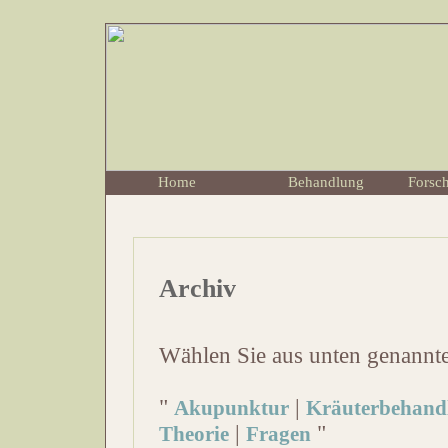
Home
Behandlung
Forsc
Archiv
Wählen Sie aus unten genannt
"
|
Akupunktur
Kräuterbehand
|
"
Theorie
Fragen