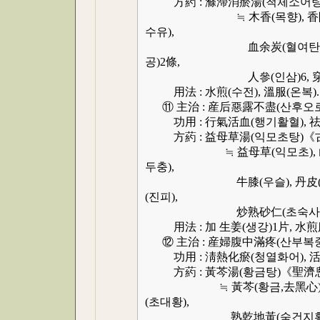
方葯 : 滌滯消瘀湯(척체소어탕
≒ 木香(목향), 香附(향부)
수유),
血余炭(혈여탄)各9, 當歸身
공)2條,
人參(인삼)6, 穿山甲(
用法 : 水煎(수전), 溫服(온복).
⑪ 主治 : 産后惡露不盡(산후오로
功用 : 行氣活血(행기활혈), 祛
方葯 : 益母草湯(익모초탕)《
≒ 益母草(익모초), 山楂(산
두충),
牛膝(우슬), 丹皮(단피), 
(진피),
炒熟砂仁(초숙사인)各3, 
用法 : 加 生姜(생강)1片, 水煎
⑫ 主治 : 産婦腹中滿疼(산부복중
功用 : 淸熱化瘀(청열화어), 活
方葯 : 黃芩湯(황금탕)《聖濟
≒ 黃芩(황금,去黑心), 芍葯(
(초대황),
熟乾地黃(숙건지황)各30, 