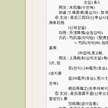
조입) 各3.
用法 : 水煎服(수전복)
加减 ㉠ 痛甚者(통심자) : 加 桃仁
④ 主治 : 産后三四日(산후삼사일)
身体壯熱
(신체장열)
功用 : 升淸降濁(승청강탁).
方葯 : 芍葯湯(작약탕)《聖濟
≒ 芍葯(작약)90, 知母(지모),
葉蒂
(하엽체,炙)2枚.
用法 : 上爲粗末(상위조말).每服(매복
5片, 煎
至(전지) 240毫升(호승), 去滓
(생지황
즙)50毫升(호승), 煎六七沸(
온복).
稍后再服之(초후재복지)
⑤ 主治 : 産后惡露不盡(산후오로
협방민), 兼
兒枕痛(겸아침통).