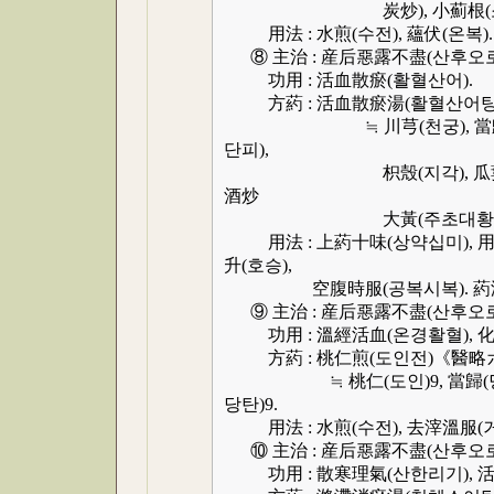
炭炒), 小薊根(소계근
用法 : 水煎(수전), 蘊伏(온복).
⑧ 主治 : 産后惡露不盡(산후오로
功用 : 活血散瘀(활혈산어).
方葯 : 活血散瘀湯(활혈산어탕
≒ 川芎(천궁), 當歸尾(당귀
단피),
枳殼(지각), 瓜蔞仁(과루인,
酒炒
大黃(주초대황)6
用法 : 上葯十味(상약십미), 用淸水
升(호승),
空腹時服(공복시복). 葯滓再
⑨ 主治 : 産后惡露不盡(산후오로
功用 : 溫經活血(온경활혈), 化
方葯 : 桃仁煎(도인전)《醫略六
≒ 桃仁(도인)9, 當歸(당귀)9,
당탄)9.
用法 : 水煎(수전), 去滓溫服(거
⑩ 主治 : 産后惡露不盡(산후오로
功用 : 散寒理氣(산한리기), 活