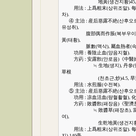
地黃(생건지황)45, 竹茹(죽
用法 : 上爲粗末(상위조말). 每服
차).
④ 主治 : 産后惡露不絶(산후오로
유성취),
腹部偶而作脹(복부우이작창), 
黃(태황),
脈數(맥삭), 屬血熱者(속혈
功用 : 養陰止血(양음지혈).
方葯 : 安露飮(안로음)《中醫
≒ 生地(생지), 丹參(단삼), 
草根
(천초근,炒)4.5, 旱蓮草(한
用法 : 水煎服(수전복).
⑤ 主治 : 産后惡露不絶(산후오로
功用 : 凉血活血(량혈활혈), 化
方葯 : 敗醬飮(패장음)《聖濟
≒ 敗醬草(패장초), 當歸(당귀)
여),
生乾地黃(생건지황)各
用法 : 上爲粗末(상위조말). 每服(매
지) 140毫