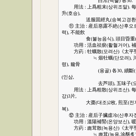
白朮(백출) 各30.
用法 : 上爲粗末(상위조말). 每服(매
升(호승),
送服固經丸(송복고경환
⑪ 主治 : 産后惡露不絶(산후오로
력), 不能飮
食(불능음식), 頭目昏重(두
功用 : 活血祛瘀(활혈거어), 補
方葯 : 牡蠣散(모려산)《太平
≒ 煅牡蠣(단모려), 川芎(천
령), 龍骨
(용골) 各30, 續斷(속단), 
(인삼,
去芦頭), 五味子(오미자), 地楡
用法 : 上爲粗散(상위조산). 每服(매
강)3片,
大棗(대조)2枚, 煎至(전지) 
복).
⑫ 主治 : 産后子臟虛冷(산후자장
功用 : 溫陽補腎(온양보신), 
方葯 : 鹿茸散(녹용산)《太平
≒ 鹿茸(녹용,涂酥炙黃)30, 卷