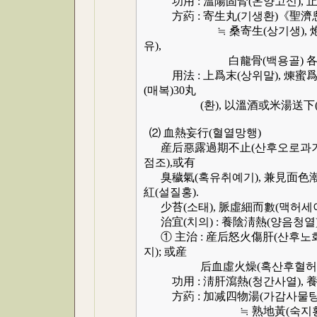
功用 : 溫陽固腎(온양고신), 止
方葯 : 寄生丸(기생환)《聖濟
≒ 桑寄生(상기생), 炮附子(포
유),
白龍骨(백용골) 各45, 水蘇
用法 : 上爲末(상위말), 煉蜜爲丸
(매복)30丸
(환), 以溫酒或米湯送下(
⑵ 血熱妄行(혈열망행)
産后惡露過期不止(산후오로과기불지)
점조),或有
臭穢氣(혹유취예기), 兼見面色潮紅
紅(설질홍).
少苔(소태), 脈虛細而數(맥허세이
治宜(치의) : 養陰淸熱(양음청열)
① 主治 : 産后怒火傷肝(산후노화
지); 或産
后血虛火燥(혹산후혈허화조),
功用 : 淸肝瀉熱(청간사열), 養
方葯 : 加减四物湯(가감사물
≒ 熟地黃(숙지황), 當歸(당