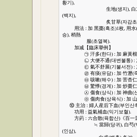
황기),
生地(생지), 白朮(백출) 各6
(백지),
炙甘草(자감초) 荊芥穗(형개수
用法 : 加 黑棗(흑조)1枚, 用水(용수
승), 稍熱
服(초열복).
加减【臨床擧例】
㉠ 汗多(한다) : 加 麻黃根(마황
㉡ 大便不通(대변불통) : 加 
㉢ 氣不舒展(기불서전) : 加 
㉣ 有痰(유담) : 加 竹瀝(죽력)
㉤ 咳嗽(해수) : 加 苦杏仁(
㉥ 驚悸(경계) : 加 炒棗仁(초조
㉦ 傷食(상식) : 加 神曲(신곡)
㉧ 傷肉食(상육식) : 加 山楂(산
⑩ 主治 : 婦人産后下血(부인산후
功用 : 益氣補血(익기보혈).
方葯 : 六合散(육합산)《百一
≒ 當歸(당귀), 白芍(백작), 熟
(인삼),