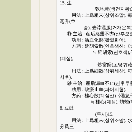
15, 生
乾地黃(생건지황)30, 炒桃
用法 : 上爲粗末(상위조말). 每服(매
毫升(호
승), 去滓溫服(거재온복)
⑲ 主治 : 産后惡露不盡(산후오로
功用 : 活血化瘀(활혈화어).
方葯 : 延胡索散(연호색산)《
≒ 延胡索(연호색),干漆(간칠
(계심),
炒當歸(초당귀)各3
用法 : 上爲細散(상위세산). 每服
시후).
⑳ 主治 : 産后漏血不止(산후루혈
功用 : 破瘀止血(파어지혈).
方葯 : 桂心散(계심산)《備急
≒ 桂心(계심), 蠐螬(제조)各
8, 豆豉
(두시)15.
用法 : 上爲粗末(상위조말). 水(수)
分爲三