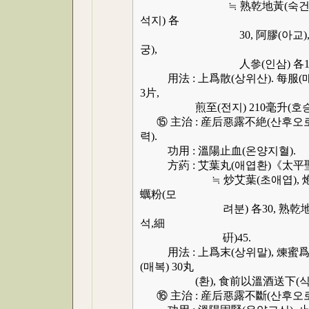
≒ 熟乾地黃(숙건지황), 伏龍
석지) 各
30, 阿膠(아교), 甘草(감초)
궁),
人參(인삼) 各15, 當歸
用法 : 上爲散(상위산). 每服(매복)
3片,
煎至(전지) 210毫升(호승),
⑮ 主治 : 産后惡露不絶(산후오로
력).
功用 : 溫陽止血(온양지혈).
方葯 : 艾葉丸(애엽환)《太平
≒ 炒艾葉(초애엽), 炮干姜(포
蠣粉(모
려분) 各30, 熟乾地黃(숙건지
석,細
硏)45.
用法 : 上爲末(상위말), 煉蜜爲丸
(매복) 30丸
(환), 食前以溫酒送下(식전
⑯ 主治 : 産后惡露不斷(산후오