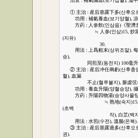
治宜 : 補氣攝血(보기섭혈), 溫中
① 主治 : 産后惡露下多(산후오로
功用 : 補氣養血(보기양혈), 凉
方葯 : 人參飮(인삼음)《聖濟
≒ 人參(인삼)15, 炒當歸(초당
(지유)
30.
用法 : 上爲粗末(상위조말). 每服(매
승),
同煎至(동전지) 100毫升(호승
② 主治 : 産后冲任兩虧(산후충임
혈), 血漏
不止(혈루불지), 脈虛弦者(
功用 : 養血升陽(양혈승양), 攝
方葯 : 升陽四物湯(승양사물탕
≒ 熟地(숙지)15, 當歸(당귀
(초백
작), 白芷(백지,炒黑) 各4.5
用法 : 水煎(수전), 溫服(온복).
③ 主治 : 産后惡露過多(산후오로
권).