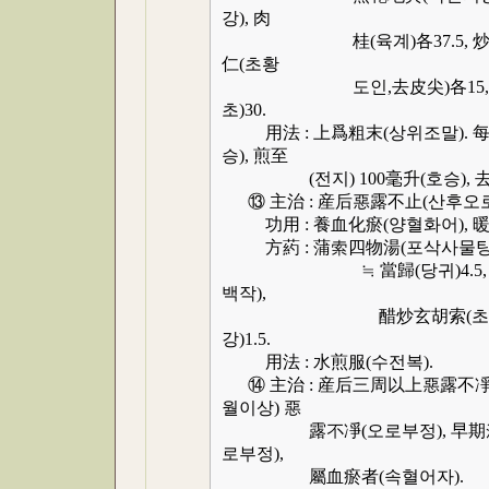
강), 肉
桂(육계)各37.5, 炒虻虫(초
仁(초황
도인,去皮尖)各15, 麩炒枳實(
초)30.
用法 : 上爲粗末(상위조말). 每服(
승), 煎至
(전지) 100毫升(호승), 去
⑬ 主治 : 産后惡露不止(산후오로
功用 : 養血化瘀(양혈화어), 暖
方葯 : 蒲索四物湯(포삭사물탕
≒ 當歸(당귀)4.5, 川芎(천
백작),
醋炒玄胡索(초초현호색)各3
강)1.5.
用法 : 水煎服(수전복).
⑭ 主治 : 産后三周以上惡露不凈
월이상) 惡
露不凈(오로부정), 早期流産
로부정),
屬血瘀者(속혈어자).