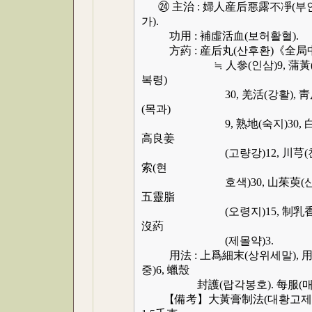
㉔ 主治 : 婦人産后惡露不凈(부인
가).
功用 : 補虛活血(보허활혈).
方葯 : 産后丸(산후환)《全局
≒ 人參(인삼)9, 蒲黃(포황)30
복령)
30, 羌活(강활), 靑皮(청피)各
(목과)
9, 熟地(숙지)30, 白芍(백작)
高良姜
(고량강)12, 川芎(천궁)30,
索(현
호색)30, 山茱萸(산수유)15
五靈脂
(오령지)15, 制乳香(제유향)3
沒葯
(제몰약)3.
用法 : 上爲細末(상위세말), 用
중)6, 蠟殼
封護(랍각봉호). 每服(매복) 1
【備考】大黃膏制法(대황고제법) :