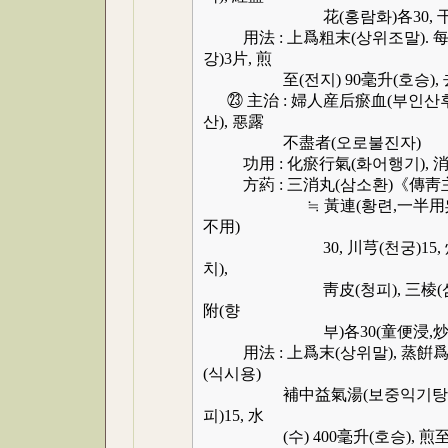
花(홍람화)各30, 干荷葉
用法 : 上爲粗末(상위조말). 每服(매
강)3片, 煎
至(전지) 90毫升(호승), 去滓
㉓ 主治 : 婦人産后瘀血(부인산후어
산), 惡露
不盡者(오로불진자)
功用 : 化瘀行氣(화어행기), 消
方葯 : 三消丸(삼소환)《傳靑主
≒ 黃連(황련,一半用吳茱萸
不用)
30, 川芎(천궁)15, 炒萊菔子
치),
靑皮(청피), 三棱(삼능), 莪朮
附(향
부)各30(童便浸,炒)
用法 : 上爲末(상위말), 蒸餠爲丸(
(식시용)
補中益氣湯(보중익기탕) 送下(송하
피)15, 水
(수) 400毫升(호승), 煎至(