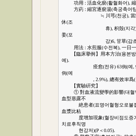
功用 : 活血化瘀(활혈화어), 縮
方葯 : 縮宮逐瘀湯(축궁축어탕
≒ 川芎(천궁), 當歸(당귀), 
休(조
휴), 枳殼(지각)各20, 益
姜(포
강)6, 甘草(감초)
用法 : 水煎服(수전복), 一日一
【臨床擧例】用本方治(용본방치)
예).
痊愈(전유) 63例(예, 92.7%),
例(예
, 2.9%), 總有效率爲(총유
【實驗硏究】
① 對血液流變學的影響(대혈액류
血型惡露不
絶患者(표명어혈형오로불절환자
血漿比粘
度增加現象(혈장비점도증가현상
치료후칙명
현강저)(P＜0.05).