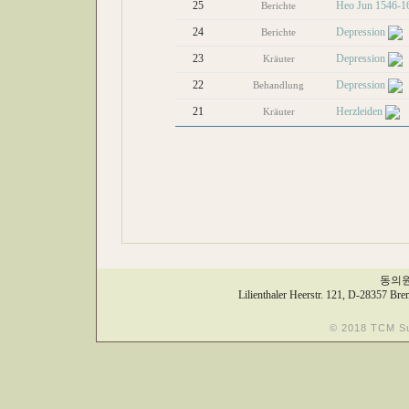
25
Heo Jun 1546-1
Berichte
24
Depression
Berichte
23
Depression
Kräuter
22
Depression
Behandlung
21
Herzleiden
Kräuter
동의원,
Lilienthaler Heerstr. 121, D-28357 Bre
© 2018 TCM S