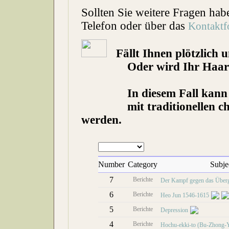
Sollten Sie weitere Fragen hab
Telefon oder über das
Kontaktf
Fällt Ihnen plötzlich 
Oder wird Ihr Haar lang
In diesem Fall kann Ihn
mit traditionellen chine
werden.
Number
Category
Subje
7
Berichte
Der Kampf gegen das Über
6
Berichte
Heo Jun 1546-1615
5
Berichte
Depression
4
Berichte
Hochu-ekki-to (Bu-Zhong-Y