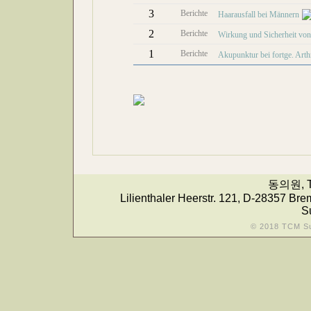
3
Berichte
Haarausfall bei Männern
2
Berichte
Wirkung und Sicherheit v
1
Berichte
Akupunktur bei fortge. Arth
동의원, T
Lilienthaler Heerstr. 121, D-28357 Bre
S
© 2018 TCM S