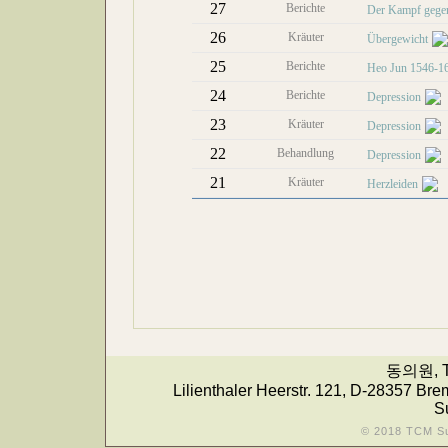
27
Berichte
Der Kampf gege
26
Kräuter
Übergewicht
25
Berichte
Heo Jun 1546-1
24
Berichte
Depression
23
Kräuter
Depression
22
Behandlung
Depression
21
Kräuter
Herzleiden
동의원, T
Lilienthaler Heerstr. 121, D-28357 Bre
S
© 2018 TCM S