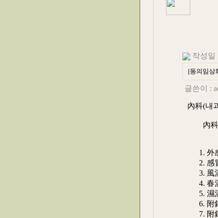
작성일 : 
[동의임상회
글쓴이 :
a
內科(내과
內科(내
I
1. 
2. 
3.
4.
5.
6. 
7. 