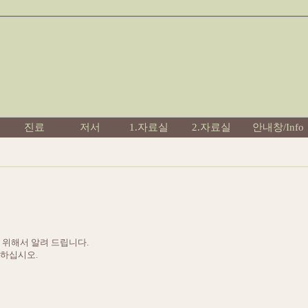
진료
저서
1.자료실
2.자료실
안내창/Info
을 위해서 알려 드립니다.
고하십시오.