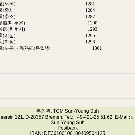
 暑溫(서온) 1281
 中暑(중서) 1284
. 秋燥(추조) 1287
. 大頭瘟(대두온) 1290
. 爛喉痧(란후사) 1293
. 痢疾(이질) 1295
. 虐疾(학질) 1298
附錄(부록) - 溫熱病(온열병) 1301
동의원, TCM Sun-Young Suh
Heerstr. 121, D-28357 Bremen, Tel.: +49-421-25 51 62, E-Mail:
tc
Sun-Young Suh
Postbank
IBAN: DE36100100100409504125