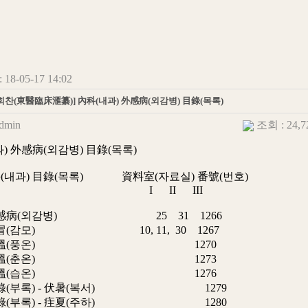
18-05-17 14:02
찬(東醫臨床滙纂)] 內科(내과) 外感病(외감병) 目錄(목록)
dmin
조회 : 24,
) 外感病(외감병) 目錄(목록)
과) 目錄(목록) 資料室(자료실) 番號(번호)
 II III
外感病(외감병) 25 31 1266
感冒(감모) 10, 11, 30 1267
 風溫(풍온) 1270
 春溫(춘온) 1273
 濕溫(습온) 1276
附錄(부록) - 伏暑(복서) 1279
附錄(부록) - 疰夏(주하) 1280