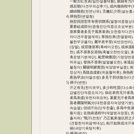
一般舌紅苔黃(일반설홍태황), 脈細有力(맥세
感后期(다견우외감후기), 或內傷病程中(혹내
纏綿難愈(전면난유), 舌嫩紅少苔(설눈홍소태)
4) 辨熱型(변열형)
熱型與證型常有密切聯系(열형여중형상유밀절
重要組成部分(증형진단적중요조성부분). 發
惡寒重者多見于風寒束表(오한중자다견우풍
자다견우풍열재위); 寒熱往來(한열왕래), 
불한무규율자), 屬半表半里(속반표반리), 
(장열), 或背微惡寒(혹배미오한), 或体
한), 或不惡寒反惡熱(혹불오한반오열), 多
혹온병기분계단), 氣營兩燔證(기영양번증) 
허유실), 發熱不惡寒(발열불오한), 体溫起
불청자) 屬陽明腑實證(속양명부실증); 体溫
정상자) 爲陰血虛虧(위음혈허휴); 身熱夜甚
夜熱早凉(야열조량) 多見于邪伏陰分(다견
5) 辨汗(변한)
汗之有无(한지유무), 多少和性質(다소화성
감별진단적중요의거). 病在表而无汗者爲風
者爲表虛(유한자위표허), 暑夏无汗者爲寒濕
蒸者屬陽明氣分(대한증증자속양명기분);
속습열); 但頭汗出(단두한출), 多爲中焦濕
황지증); 在熱病過程中(재열병과정중), 先
출자위) “戰汗(전한)” 乃正氣來復抗邪之兆
(견함한자위음액대상), 粘汗如珠或冷汗淋
候(내양기욕탕지후).
6) 辨渴(변갈)