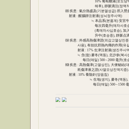
10% 葡萄糖液(포도당액), 或生
해후), 靜脈滴注(정맥적주), 每
⑻ 疾患 : 氣分熱盛及(기분열성급) 邪入營
射液 : 醒腦靜注射液(성뇌정주사액)
≒ 本品系(본품계) 安宮牛黃丸(안궁
每次四毫升(매차사호승), 肌肉注
(혹매차사십호승), 加入(가입) 5%
升中(호승중), 靜脈点滴(정
⑼ 疾患 : 外感高熱傷津證(외감고열상
사용), 有拮抗邪熱內傳的作用(유길항
射液 : 17% 生津注射液(생진주사액
≒ 含(함) 麥冬(맥동), 北沙參(북사삼), 石
每日(매일) 500∼2000 毫升(호승),
⑽ 疾患 : 高熱傷津(고열상진), 大便秘結
耗傷津液之證(사열모상진액지증).
射液 : 10% 養陰針(양음침)
≒ 生地(생지), 麥冬(맥동), 玄參(현
每日(매일) 500∼1500 毫升(호승