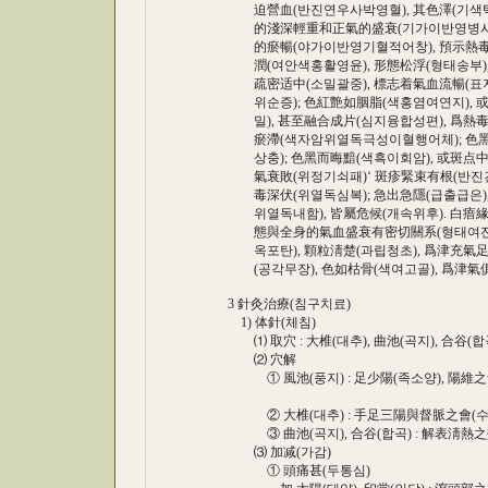
迫營血(반진연우사박영혈), 其色澤(기색택)
的淺深輕重和正氣的盛衰(기가이반영병사적
的瘀暢(야가이반영기혈적어창), 預示熱毒能
潤(여안색홍활영윤), 形態松浮(형태송부), 
疏密适中(소밀괄중), 標志着氣血流暢(표지착
위순증); 色紅艶如胭脂(색홍염여연지), 或
밀), 甚至融合成片(심지융합성편), 爲熱毒
瘀滯(색자암위열독극성이혈행어체); 色黑而
상충); 色黑而晦黯(색흑이회암), 或斑点中
氣衰敗(위정기쇠패)‘ 斑疹緊束有根(반진긴속
毒深伏(위열독심복); 急出急隱(급출급은),
위열독내함), 皆屬危候(개속위후). 白瘖緣
態與全身的氣血盛衰有密切關系(형태여전신
옥포탄), 顆粒淸楚(과립청초), 爲津充氣足(
(공각무장), 色如枯骨(색여고골), 爲津氣俱
3 針灸治療(침구치료)
1) 体針(체침)
⑴ 取穴 : 大椎(대추), 曲池(곡지), 合谷(합곡
⑵ 穴解
① 風池(풍지) : 足少陽(족소양), 陽維之
지공
② 大椎(대추) : 手足三陽與督脈之會(수
③ 曲池(곡지), 合谷(합곡) : 解表淸熱之
⑶ 加减(가감)
① 頭痛甚(두통심)