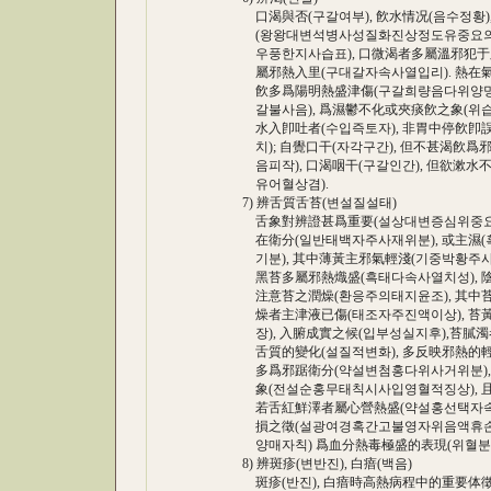
口渴與否(구갈여부), 飮水情况(음수정황)
(왕왕대변석병사성질화진상정도유중요의의
우풍한지사습표), 口微渴者多屬溫邪犯于肺
屬邪熱入里(구대갈자속사열입리). 熱在氣分(
飮多爲陽明熱盛津傷(구갈희량음다위양명열
갈불사음), 爲濕鬱不化或夾痰飮之象(위습울
水入卽吐者(수입즉토자), 非胃中停飮卽誤
치); 自覺口干(자각구간), 但不甚渴飮爲邪
음피작), 口渴咽干(구갈인간), 但欲漱水不
유어혈상겸).
7) 辨舌質舌苔(변설질설태)
舌象對辨證甚爲重要(설상대변증심위중요). 
在衛分(일반태백자주사재위분), 或主濕(혹
기분), 其中薄黃主邪氣輕淺(기중박황주사기
黑苔多屬邪熱熾盛(흑태다속사열치성), 陰液耗
注意苔之潤燥(환응주의태지윤조), 其中苔潤
燥者主津液已傷(태조자주진액이상), 苔
장), 入腑成實之候(입부성실지후),苔膩濁
舌質的變化(설질적변화), 多反映邪熱的輕重
多爲邪踞衛分(약설변첨홍다위사거위분), 氣
象(전설순홍무태칙시사입영혈적징상), 且舌色
若舌紅鮮澤者屬心營熱盛(약설홍선택자속심
損之徵(설광여경혹간고불영자위음액휴손지
양매자칙) 爲血分熱毒極盛的表現(위혈분열
8) 辨斑疹(변반진), 白瘖(백음)
斑疹(반진), 白瘖時高熱病程中的重要体徵(