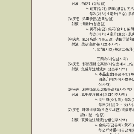
射液 : 荊防針(형방침)
≒ 荊芥(형개), 防風(방풍), 羌活(강활
每次(매차) 4 毫升(호승), 肌肉注射(기육
⑶ 疾患 : 溫毒發熱(온독발열)
射液 : 淸瘟針(청온침)
≒ 黃芩(황금), 銀花(은화), 柴胡(시호
每次(매차) 4 毫升(호승), 肌肉注射(
⑷ 疾患 : 氣分高熱(기분고열), 功偏于淸熱(
射液 : 柴胡注射液(시호주사액)
≒ 柴胡(시호) 每次二毫升(매차
三四次(매일삼사차).
⑸ 疾患 : 邪熱壅肺之高熱(사열옹폐지고열
射液 : 魚腥草注射液(어성초주사액)
≒ 本品主含(본품주함) 魚腥草
四毫升(매차이사호승), 肌肉注射(
삼사차).
⑹ 疾患 : 邪在衛氣及虐疾等高熱(사재위기
射液 : 蒿甲醚注射液(호갑미주사액)
≒ 蒿甲醚(호갑미). 每次(매차) 2 
每日(매일) 3∼4 次(차).
⑺ 疾患 : 呼吸道細菌(호흡도세균) 或
證(기분고열증)
射液 : 双黃連注射液(쌍황연주사액)
≒ 金銀花(금은화), 黃芩(황금),
每公斤体重(매공근체중) 每次(