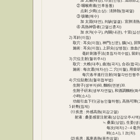
加 太陽(태양), 印堂(인당).: 瀉頭部
② 咽喉疼痛(인후동통)
点刺 少商(소상).: 淸肺熱(청폐열)
③ 咳嗽(해수)
加 太淵(태연), 列缺(열결).: 宣肺淸熱
④ 高熱神昏者(고열신혼자)
加 水泃(수구), 內關(내관), 十宣(십선).
2) 耳針(이침)
取穴 : 耳尖(이첨), 神門(신문), 腦(뇌), 屛間
施術 : 耳尖(이첨), 上屛尖(상병첨).: 放血(방혈
毫針刺激手法(호침자격수법), 留針(류침) 
3) 穴位主射(혈위주사)
取穴 : 大椎(대추), 曲池(곡지), 合谷(합곡)
施術 : 每次選(매차선) 二 穴(이혈), 用柴胡注
每穴各半進行注射(매혈각반진행주
4) 穴位貼敷法(혈위첩부법)
生附子(생부자)60, 麵粉(면분)30.
生附子硏末(생부자연말), 和酒調麵粉(화주
小時(소시).
功能引血下行(공능인혈하행), 高熱可降(
5 針劑(침제)
⑴ 疾患 : 外感高熱(외감고열)
射液 : 桑姜感冒注射液(상강감모주사액)
≒ 桑葉(상엽), 生姜(생강)
每次(매차) 2∼4 毫升(호승)
時(소시), 1 次(차)
⑵ 疾患 : 風寒表熱(풍한표열)