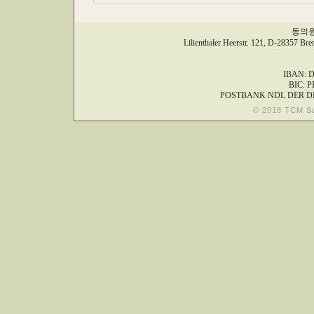
동의원,
Lilienthaler Heerstr. 121, D-28357 Br
IBAN: D
BIC: 
POSTBANK NDL DER D
© 2018 TCM S