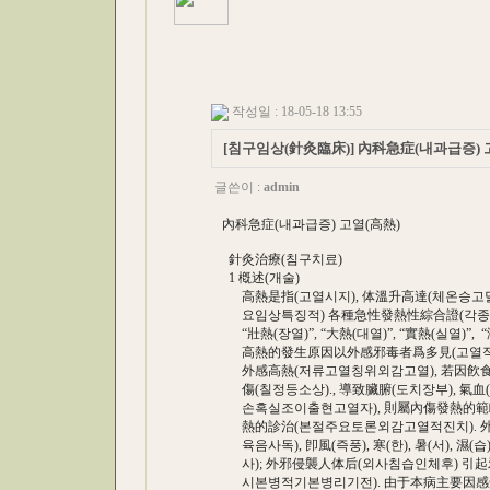
작성일 : 18-05-18 13:55
[침구임상(針灸臨床)] 內科急症(내과급증) 
글쓴이 :
admin
內科急症(내과급증) 고열(高熱)
針灸治療(침구치료)
1 槪述(개술)
高熱是指(고열시지), 体溫升高達(체온승고달)
요임상특징적) 各種急性發熱性綜合證(각종급
“壯熱(장열)”, “大熱(대열)”, “實熱(실열)”,
高熱的發生原因以外感邪毒者爲多見(고열적발
外感高熱(저류고열칭위외감고열), 若因飮食(약인
傷(칠정등소상)., 導致臟腑(도치장부), 氣
손혹실조이출현고열자), 則屬內傷發熱的範疇
熱的診治(본절주요토론외감고열적진치). 
육음사독), 卽風(즉풍), 寒(한), 暑(서), 濕(습
사); 外邪侵襲人体后(외사침습인체후) 引
시본병적기본병리기전). 由于本病主要因感受