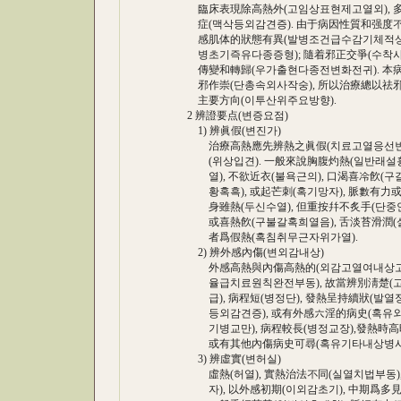
臨床表現除高熱外(고임상표현제고열외), 多兼惡
症(맥삭등외감견증). 由于病因性質和强度不
感肌体的狀態有異(발병조건급수감기체적상태
병초기즉유다종증형); 隨着邪正交爭(수착사정
傳變和轉歸(우가출현다종전변화전귀). 本病
邪作崇(단총속외사작숭), 所以治療總以祛邪
主要方向(이투산위주요방향).
2 辨證要点(변증요점)
1) 辨眞假(변진가)
治療高熱應先辨熱之眞假(치료고열응선변열지진
(위상입견). 一般來說胸腹灼熱(일반래설흉복
열), 不欲近衣(불욕근의), 口渴喜冷飮(구갈희
황혹흑), 或起芒刺(혹기망자), 脈數有力或
身雖熱(두신수열), 但重按幷不炙手(단중안병
或喜熱飮(구불갈혹희열음), 舌淡苔滑潤(설담
者爲假熱(혹침취무근자위가열).
2) 辨外感內傷(변외감내상)
外感高熱與內傷高熱的(외감고열여내상고열
율급치료원칙완전부동), 故當辨別淸楚(고당
급), 病程短(병정단), 發熱呈持續狀(발열
등외감견증), 或有外感六淫的病史(혹유외감
기병교만), 病程較長(병정교장),發熱時高時
或有其他內傷病史可尋(혹유기타내상병사
3) 辨虛實(변허실)
虛熱(허열), 實熱治法不同(실열치법부동),
자), 以外感初期(이외감초기), 中期爲多見(