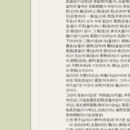
其成分(기성분)은 赤血球(적혈구), 白血球(백
말하면 혈액은 水穀精微(수곡정미)의 所化(소화
肝(간)에 藏(장)하고 肺(폐)에 布(포)하며 腎
行(운행)하여 一身(일신)에 周流(주류)하게 됨으
手足(수족)이 모두 이에 힘입어 運用(운용)되게
동)함이 不宜(불의)하니 動(동)하면 病(병)이
면 病(병)이 된다. 그 動(동)은 多分火盛(다
傷(다분기상)에 基因(기인)하는데 其證(기증)
下(하)라면 二陰(이음)에 出(출)한다. 經絡(
膿血(농혈)이 腸胃(장위)에 鬱結(울결)되면 留
風熱(풍열)이 乘(승)하면 斑(반)과 疹(진)이 되
비)가 되는데 病(병)의 來勢(래세)가 낮에는 輕
의 經閉(경폐), 崩中(붕중)이 대개는 안으로
)의 不齊(부제)에 기인하여 升, 降(승,강)이
의 所致(소치)이다.
治(치)의 大要(대요)는 內傷(내상)이라면 滋
라면 淸凉(청량)이 適宜(적의)하다. 그러나
위지설)”은 이것이 治本(치본)의 義(의)이니 
것이다.
그런데 舍岩(사암)은 “內則血(내칙혈), 外則
맥견강), 汗血如運於其間(한혈여운어기간),
무단), 或太過而陽實(혹태과이양실), 周流不
知其百端(지기백단), 以此(이차), 補而无瀉(
舍岩經驗方(사암경험방)
1) 한 男子(남자)가 醉中(취중)에 무거운 짐
라 太白(태백) 太淵(태연) 補(보), 曲池(곡지
2) 한 사람이 불두덩을 채서 허리를 펴지 