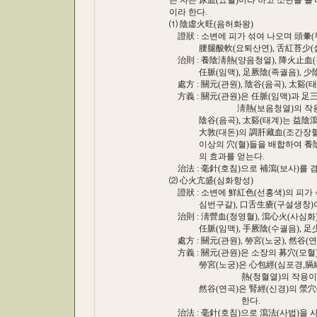
는 자는 尿血(뇨혈)이라 하고 소변을 볼 때 
이라 한다.
⑴ 陰虛火旺(음허화왕)
證狀 : 소변에 피가 섞여 나오며 頭暈(두운),
腰腿酸軟(요퇴산연), 舌紅苔少(설홍태소
治則 : 養陰淸熱(양음청열), 降火止血(강
任脈(임맥), 足厥陰(족궐음), 少陰經穴
處方 : 關元(관원), 陰谷(음곡), 太谿(태계)
方義 : 關元(관원)은 任脈(임맥)과 足三
淸熱(보음청열)의 작용이
陰谷(음곡), 太谿(태계)는 益陰瀉火
大敦(대돈)의 調肝藏血(조간장혈)을
이상의 穴(혈)들을 배합하여 養陰淸熱(
의 효과를 얻는다.
治法 : 毫針(호침)으로 補瀉(보사)를 겸
⑵ 心火亢盛(심화항성)
證狀 : 소변에 鮮紅色(선홍색)의 피가 섞
심번구갈), 口舌生瘡(구설생창)이 나고
治則 : 淸營血(청영혈), 瀉心火(사심화)
任脈(임맥), 手厥陰(수궐음), 足少陰
處方 : 關元(관원), 勞宮(노궁), 然谷(연곡
方義 : 關元(관원)은 소장의 募穴(모혈)
勞宮(노궁)은 心包經(심포경,膈經)의 滎
熱(청혈열)의 작용이 
然谷(연곡)은 腎經(신경)의 滎穴(형혈
한다.
治法 : 毫針(호침)으로 瀉法(사법)을 사