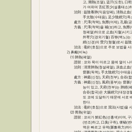
고, 潮熱(조열), 盜汗(도한), 口乾咽燥
가 여위며 舌紅苔少(설홍태소)하고, 맥
治則 : 益陰養肺(익음양폐), 淸熱止血(청
手太陰(수태음), 足少陰經穴(족소음경
處方 : 尺澤(척택), 魚際(어제), 孔最(공최)
方義 : 尺澤(척택)을 補(보)하고, 魚際(어제
청폐열)하므로 止血(지혈)시키고 肺經(폐
外寄穴(경외기혈) 百勞(백노)는 益肺止
經(신경)의 滎穴(형혈)로서 益陰淸熱
治法 : 毫針(호침)으로 주로 보법을 사용
2) 鼻衄(비뉵)
⑴ 肺熱(폐열)
證狀 : 코와 목이 마르고 몸에 열이 나며 
治則 : 淸泄肺熱(청설폐열), 凉血止血(량
督脈(독맥), 手太陰經穴(수태음경혈)
處方 : 神庭(신정), 天府(천부), 合谷(합곡)
方義 : 神庭(신정), 風府(풍부)는 督脈(
능이 있고, 天府(천부)는 肺經(폐경)
合谷(합곡)은 大腸經穴(대장경혈)인데 
또 코에 도달하기 때문에 서로 배합하
한다.
治法 : 毫針(호침)으로 瀉法(사법)을 사
⑵ 胃熱(위열)
證狀 : 코피가 鮮紅色(선홍색)이며, 구갈
(번조)하고, 口臭(구취), 便秘(변비)가
맥은 빠르고 유력(脈數有力)하다