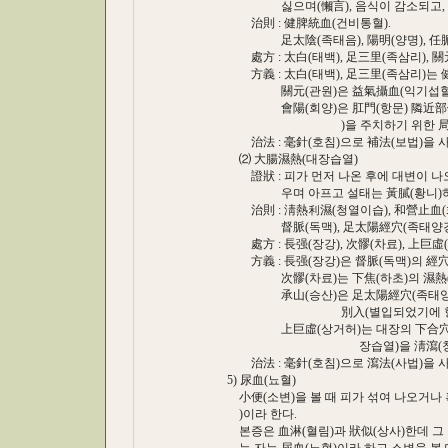
싫으며(懶言), 음식이 감소되고, 혀는
治則 : 健脾統血(건비통혈).
足太陰(족태음), 陽明(양명), 任脈經穴
處方 : 太白(태백), 足三里(족삼리), 關元(
方義 : 太白(태백), 足三里(족삼리)는 
關元(관원)은 益氣攝血(익기섭혈
會陽(회양)은 肛門(항문) 隣近部位(인
)을 주치하기 위한 局部取穴(
治法 : 毫針(호침)으로 補法(보법)을 사용
⑵ 大腸濕熱(대장습열)
證狀 : 피가 먼저 나온 후에 대변이 나오
우며 아프고 설태는 黃膩(황니)하고 
治則 : 淸熱利濕(청열이습), 和營止血(화
督脈(독맥), 足太陽經穴(족태양경혈)
處方 : 長强(장강), 次髎(차료), 上巨虛(상
方義 : 長强(장강)은 督脈(독맥)의 經穴(
次髎(차료)는 下焦(하초)의 濕熱(습열
承山(승산)은 足太陽經穴(족태양경혈)이
別入(별입되었기에 항문질병을
上巨虛(상거허)는 대장의 下合穴(하합혈
장습열)을 淸瀉(청사)
治法 : 毫針(호침)으로 瀉法(사법)을 사
5) 尿血(뇨혈)
小便(소변)을 볼 때 피가 섞여 나오거나 혹
)이라 한다.
본증은 血淋(혈림)과 狀似(상사)한데 그 구