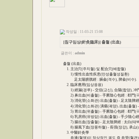
작성일 : 11-03-21 15:08
[침구임상(針灸臨床)] 출혈 (出血)
글쓴이 :
admin
출혈 (出血)
1. 主治穴(주치혈) 및 配合穴(배합혈)
1) 慢性出血性疾患(만성출혈성질환)
足太陽膀胱經 : 膈兪(격수), 脾兪(비수).
2. 臨床應用(임상응용)
1) 經漏(경루) - 交信(교신), 合陽(합양), 冲門
2) 鼻出血(비출혈) - 手厥陰心包經 : 郄門(극
3) 消化管(소화관) 出血(출혈) - 足太陰脾經 :
4) 消化管(소화관) 潰瘍(궤양)․出血(출혈) -
5) 胃出血(위출혈) - 手厥陰心包經 : 郄門(극문
6) 乳房癌(유방암) 出血(출혈) - 手少陰心經 :
7) 腸出血(장출혈) - 足太陰脾經 : 太白(태백,
8) 腸風下血(장풍하혈) - 長强(장강), 承山(승
3. 中醫針灸學
血液(혈액)이 정상적인 궤도 즉 血管(혈관)