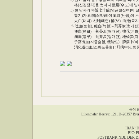
格(신경정격)을 썻더니 數度(수도)에 병
3) 한 남자가 年近七十餘(연근칠십여)에 잘
혈기)가 衰弱(쇠약)하여 亂針(난침)이 不
太白(태백) 太淵(태연) 補(보), 曲池(곡지)
♧ 吐血(토혈), 衄血(뉵혈) - 荊芥炭(형개탄)
便血(변혈) - 荊芥炭(형개탄), 槐花(괴화)
崩漏(붕루) - 荊芥炭(형개탄), 地楡炭(지유
子宮出血(자궁출혈, 機能性) : 脾病中(비병
消化道出血(소화도출혈) : 肝病中(간병중)
동의원,
Lilienthaler Heerstr. 121, D-28357 Br
IBAN: D
BIC: 
POSTBANK NDL DER D