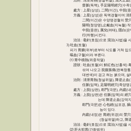
治則 : 淸泄胃熱(청설위열), 瀉火止血(사
督脈(독맥), 手足陽明經穴(수족양명경
處方 : 上星(상성), 二間(이간), 中脘(중완)
方義 : 上星(상성)은 독맥경혈이며 淸熱
二間(이간)은 수양명경혈의 滎穴(형혈)
陽明(청양명),止衄血(지뉵혈) 작용
中脘(중완), 厲兌(려태), 隱白(은백)은 
行(하행)시킨다.
治法 : 毫針(호침)으로 瀉法(사법)을 사
3) 吐血(토혈)
피가 胃腑(위부)로부터 식도를 거쳐 입으로 
嘔血(구혈)이라 부른다.
⑴ 胃中積熱(위중적열)
證狀 : 吐血(토혈)이 鮮紅色(선홍색) 혹은
섞여 나오고 脘腹脹痛(완복창통), 口臭(
대변색)이 검고 혀는 붉으며, 설태는 黃
治則 : 淸泄胃熱(청설위열), 降逆止血(강
任脈(임맥), 足陽明經穴(족양명경혈)
處方 : 上脘(상완), 郄門(극문), 內庭(내정
方義 : 上脘(상완)은 任脈(임맥)의 經穴(
는데 降逆止血(강역지혈) 
郄門(극문)은 心包經(심포경, 膈經(격경
능이 있다.
內庭(내정)은 胃經(위경)의 滎穴(형혈
(청설위열)하고, 降逆止血(
治法 : 毫針(호침)으로 瀉法(사법)을 사
⑵ 肝火犯胃(간화범위)