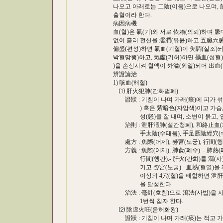
나오고 아래로는 二陰(이음)으로 나오며, 筋肉
출혈이라 한다.
病因病機
血(혈)은 氣(기)와 서로 依賴(의뢰)하며 脈中
없이 흘러 전신을 濡潤(유윤)하고 五臟六腑(
偏盛(편성)하면 氣血(기혈)이 失調(실조)되
박혈망행)하고, 氣虛(기허)하면 攝血(섭혈)
)을 손상시켜 혈액이 外溢(외일)되어 出血(
辨證論治
1) 咳血(해혈)
⑴ 肝火犯肺(간화범폐)
證狀 : 기침이 나며 가래(痰)에 피가 섞이
) 혹은 紫暗色(자암색)이고 가슴, 옆
성(怒)을 잘 내며, 소변이 붉고, 입이 쓰
治則 : 泄肝淸肺(설간청폐), 和絡止血(화
手太陰(수태음), 手足厥陰經穴(수족궐
處方 : 魚際(어제), 勞宮(노궁), 行間(행간)
方義 : 魚際(어제), 肺兪(폐수). - 肺熱(
行間(행간).- 肝火(간화)를 瀉(사)하여
키고 勞宮(노궁).- 血熱(혈열)을 제거
이상의 4穴(혈)을 배합하면 泄肝淸肺(
을 달성한다.
治法 : 毫針(호침)으로 瀉法(사법)을 사용한
1번씩 침자 한다.
⑵ 陰虛火旺(음허화왕)
證狀 : 기침이 나며 가래(痰)는 적고 가래