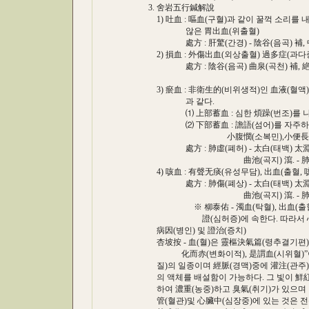
3. 舍岩五行鍼解說
1) 吐血 : 嘔血(구혈)과 같이 꿀꺽 소리를 내
않은 胃出血(위출혈)
處方 : 肝驚(간경) - 陰谷(음곡) 補, 中封
2) 損血 : 外傷出血(외상출혈) 過多症(과다증
處方 : 陰谷(음곡) 曲泉(곡천) 補, 絶骨(
膽을 瀉하 
3) 瘀血 : 非衛生的(비위생적)인 血液(혈액)
과 같다.
⑴ 上部蓄血 : 심한 煩躁(번조)를 나타
⑵ 下部蓄血 : 譫語(섬어)를 자주하고 미
小腹憫(소복민),小便長(소변장),大
處方 : 肺虛(폐허) - 太白(태백) 太淵(
曲池(곡지) 瀉. - 肺正格
4) 咳血 : 有聲无痰(유성무담), 出血(출혈, 
處方 : 肺傷(폐상) - 太白(태백) 太淵(
曲池(곡지) 瀉. - 肺正格
※ 柳泰佑 - 濁血(탁혈), 出血(출혈), 
證(심허증)에 속한다. 따라서 心正方(
病因(병인) 및 證治(증치)
杏坡按 - 血(혈)은 靈樞決氣篇(령추결기편)
化而赤(변화이적), 是謂血(시위혈)”이라
질)의 일종이며 經脈(경맥)중에 灌注(관주)
의 액체를 배설함이 가능하다. 그 빛이 鮮紅(
하여 濃重(농중)하고 臭氣(취기)가 있으며 맛
管(혈관)및 心臟中(심장중)에 있는 것은 전