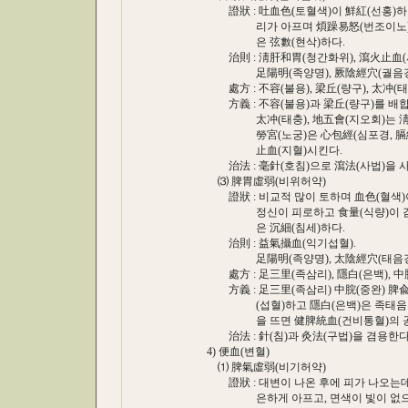
證狀 : 吐血色(토혈색)이 鮮紅(선홍)하거나
리가 아프며 煩躁易怒(번조이노)하고, 舌
은 弦數(현삭)하다.
治則 : 淸肝和胃(청간화위), 瀉火止血(사
足陽明(족양명), 厥陰經穴(궐음경혈)
處方 : 不容(불용), 梁丘(량구), 太冲(태충)
方義 : 不容(불용)과 梁丘(량구)를 배합
太冲(태충), 地五會(지오회)는 淸肝瀉
勞宮(노궁)은 心包經(심포경, 膈經)의
止血(지혈)시킨다.
治法 : 毫針(호침)으로 瀉法(사법)을 사
⑶ 脾胃虛弱(비위허약)
證狀 : 비교적 많이 토하며 血色(혈색)이 
정신이 피로하고 食量(식량)이 감소되며
은 沉細(침세)하다.
治則 : 益氣攝血(익기섭혈).
足陽明(족양명), 太陰經穴(태음경혈)
處方 : 足三里(족삼리), 隱白(은백), 中脘(
方義 : 足三里(족삼리) 中脘(중완) 脾兪(
(섭혈)하고 隱白(은백)은 족태음경의 井
을 뜨면 健脾統血(건비통혈)의 공능
治法 : 針(침)과 灸法(구법)을 겸용한다
4) 便血(변혈)
⑴ 脾氣虛弱(비기허약)
證狀 : 대변이 나온 후에 피가 나오는데 血
은하게 아프고, 면색이 빛이 없으며(无華