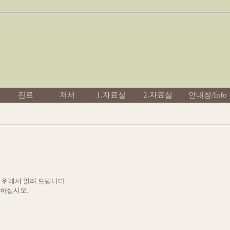
진료
저서
1.자료실
2.자료실
안내창/Info
을 위해서 알려 드립니다.
고하십시오.