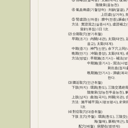
③ 熱毒證(열독증) : 太谿(태계), 復溜(복류)
陰陵泉(음능천).
④ 氣血兩虛(기혈양허) : 列缺(열결), 尺澤(
上巨虛(상거허), 魚際(어
⑤ 腎虛證(신허증) : 膻中(전중),膈兪(격수)
方法 : 實證瀉之(실증사지), 虛證補之(허증
留針(류침) 1日 1次.
⑵ 分期取穴(분기취혈)
早期(조기) : 內關(내관), 太淵(태연), 足
음교), 太谿(태계).
中期(중기) : 神門(신문), 余下穴上同(나
晩期(만기) : 冲陽(충양), 太谿(태계), 
方法(방법) : 早期施(조기시) - 補法(보법
中期施(중기시) - 瀉法(사법), 병행
刺出血(점자출혈)을 
晩期施(만기시) - 潰破(궤파)된 주위
한다.
⑶ 隣近取穴(인근취혈)
下肢(하지) : 環跳(환도), 三陰交透絶骨(
陰陵泉(양능천투음능천), 解谿(
上肢(상지) : 曲池(곡지), 外關(외관), 合谷
方法 : 施平補平瀉(시평보평사), 針刺得氣后
1次.
⑷ 對症取穴(대증취혈)
下肢 主穴(주혈) : 環跳(환도), 三陰交(삼음
海(혈해), 脈根(맥근), 陰包(
配穴(배혈) : 病變在(병변재)