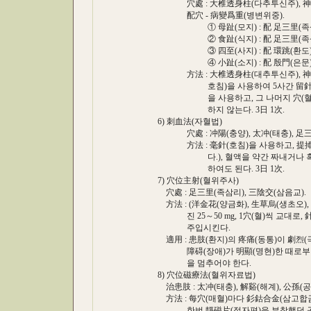
穴處 : 大椎透身柱(다추투신주), 神道透至
配穴 - 病變爲重(병변위중).
① 母趾(모지) : 配 足三里(족삼리), 
② 食趾(식지) : 配 足三里(족삼리), 
③ 四至(사지) : 配 環跳(환도), 陽陵
④ 小趾(소지) : 配 殷門(은문), 承山
方法 : 大椎透身柱(대추투신주), 神道透至
호침)을 사용하여 5사간 留針(류침)
을 사용하고, 그 나머지 穴(혈)들은 
하지 않는다. 3日 1次.
6) 刺血法(자혈법)
穴處 : 冲陽(충양), 太冲(태충), 足三里
方法 : 毫針(호침)을 사용하고, 提揷刺
다.), 혈액을 약간 짜내거나 혹은 皮
하여도 된다. 3日 1次.
7) 穴位主射(혈위주사)
穴處 : 足三里(족삼리), 三陰交(삼음교).
方法 : (洋金花(양금화), 生草烏(생초오), 川芎(
진 25～50 mg, 1穴(혈)씩 교대로, 針
주입시킨다.
適用 : 患肢(환지)의 疼痛(동통)이 劇烈(극
障碍(장애)가 明顯(명현)한 때로부터 劇
을 멈추어야 한다.
8) 穴位磁療法(혈위자료법)
治患肢 : 太冲(태충), 解谿(해계), 公孫(공손
方法 : 每穴(매혈)마다 釤鈷合金(삼고합금)
한번 靜磁片(정자편)을 부착했던 곳을