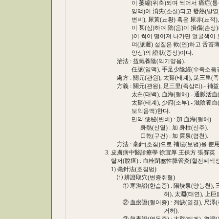
이 萎縮(위축)되며 썩어서 痛症(통증)이
양맥)이 消失(소실)되고 發熱(발열), 口乾
변비), 尿黃(뇨황) 혹은 尿赤(뇨적),舌質
이 甚(심)하여 陰(음)이 損傷(손상)된 證
)이 썩어 떨어져 나가면 얼굴색이 노랗고, 
며(脈遲) 설질은 軟(연)하고 舌苔薄白(
양상)의 證狀(증상)이다.
治法 : 益氣養陰(익기양음).
任脈(임맥), 手足少陰經(수족소음경)을
處方 : 關元(관원), 太谿(태계), 足三里(족삼리
方義 : 關元(관원), 足三里(족삼리).- 補益
太白(태백), 血海(혈해).- 通脈活血(
太谿(태계), 少府(소부).- 滋陰養血(자
보익음액)한다.
만약 便秘(변비) : 加 血海(혈해).
身熱(신열) : 加 身柱(신주).
口乾(구건) : 加 廉泉(렴천).
方法 : 毫針(호침)으로 補法(보법)을 使用
3. 皮膚病中醫診療學 徐宜厚 王保方 張賽英
탈저(脫疽) : 血栓閉塞性脈管炎(혈전폐색
1) 毫針法(호침법)
⑴ 辨證取穴(변증취혈)
① 寒濕證(한습증) : 陽陵泉(양능천), 三陰
허), 太淵(태연), 上巨虛(상
② 血瘀證(혈어증) : 列缺(열결), 尺澤(척택
거허).