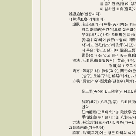
를 즐기면 熱(열)이 생겨 經絡(경락
이 심하면 血肉(혈육)이 부패하
辨證施治(변증시치)
1) 氣滯血瘀(기체혈어)
證狀 : 初起(초기)나 中期(중기)에는 병든
있고 瞬間的(순간적)으로 절름발이 걸음
무력(細无力)하다. 오래되면 局部(국부)
萎縮(위축)되어 步行(보행)이 困難(곤란)
색)이고 脫毛(탈모)와 趾甲(지갑)이 두꺼
나 혹은 消失(소실)되며 腰痛(요통), 어
舌苔(설태)는 엷고 흰색 혹은 白膩(백니
治法 : 活血通絡(활혈통락) - 背兪(배수), 
경혈)을 위주로 취한
處方 : 氣海(기해), 膈兪(격수), 關元兪(관원
(상구), 丘墟(구허), 解谿(해계), 八風
方義 : 膈兪(격수),關元兪(관원수),氣海(기해)
활혈), 寒濕宣散
足三里(족삼리), 三陰交(삼음교), 商丘(상
調氣化瘀(조
解谿(해계), 八風(팔풍).- 活血祛瘀(활혈
만약
筋肉萎縮(근육위축) : 加 陰陵泉(음능천
手指脫疽(수지탈저) : 加 八邪(팔사), 曲
方法 : 補瀉兼施(보사겸시), 可灸(가구).
2) 氣陰兩傷(기음양상)
證狀 : 后期(후기)에는 병든 다리의 색이 