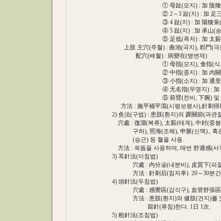
① 母趾(모지) : 加 陰陵泉(음능천
② 2～3 趾(지) : 加 足三里(족삼
③ 4 趾(지) : 加 陽陵泉(양능천
④ 5 趾(지) : 加 承山(승산), 
⑤ 足低(족저) : 加 太谿(태
上肢 主穴(주혈) : 曲池(곡지), 郄門(극문
配穴(배혈) : 病變在(병변재)
① 母指(모지), 食指(식지) : 加
② 中指(중지) : 加 內關(내
③ 小指(소지) : 加 通里(통
④ 无名指(무명지) : 加 外關
⑤ 前臂(전비, 下腕) 및 手掌(수장)
方法 : 施平補平瀉(시평보평사),針刺得氣后(침
2) 灸法(구법) : 患肢(환지)의 踝關節(과관절
穴處 : 復溜(복류), 太谿(태계), 中封(중봉), 
구허), 照海(조해), 申脈(신맥)., 혹은 血
(승근) 등 혈을 사용.
方法 : 쑥뜸을 사용하며, 매번 舒適感(서적감
3) 耳針法(이침법)
穴處 : 內分泌(내분비), 皮質下(피질하)
方法 : 針刺后(침자후) 20～30분간 留針(
4) 頭針法(두침법)
穴處 : 感覺區(감각구), 血管舒張區(
方法 : 患肢(환지)와 健肢(건지)를 交叉(
留針(류침)한다. 1日 1次.
5) 粗針法(조침법)