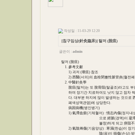
작성일 : 11-03-29 12:20
[침구임상(針灸臨床)] 탈저 (脫疽)
글쓴이 :
admin
탈저 (脫疽)
1. 參考文獻
1) 괴저 (壞疽) 참조
2) 西醫(서의)의 血栓閉塞性脈管炎(혈전폐
2. 中醫針灸學
脫疽(탈저)는 또 脫骨阻(탈골조)라고도 부른
하며 장기간 치료하여도 낫지 않고 점차 썩
다. 대부분 하지에 많이 발생하는 것으로 
폐색성맥관염)에 상당한다.
病因病機(병인병기)
1) 氣滯血瘀(기체혈어) : 情志內傷(정지내상
으로 經脈(경맥)이 凝滯(응체)되
불창)하게 되고 痹阻不通(비조
2) 氣陰兩傷(기음양상) : 寒濕(한습)이 장기간
陰(음)이 損傷(손상) 받거나 혹은 