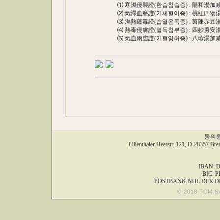
⑴ 寒濕侵襲證(한습침습증) : 陽和湯加减
⑵ 氣滯血瘀證(기체혈어증) : 桃紅四物湯
⑶ 濕熱蘊毒證(습열온독증) : 茵陳赤豆湯
⑷ 熱毒侵膚證(열독침부증) : 四妙勇安湯
⑸ 氣血兩虛證(기혈양허증) : 八珍湯加减
동의원,
Lilienthaler Heerstr. 121, D-28357 Br
IBAN: D
BIC: 
POSTBANK NDL DER D
© 2018 TCM S