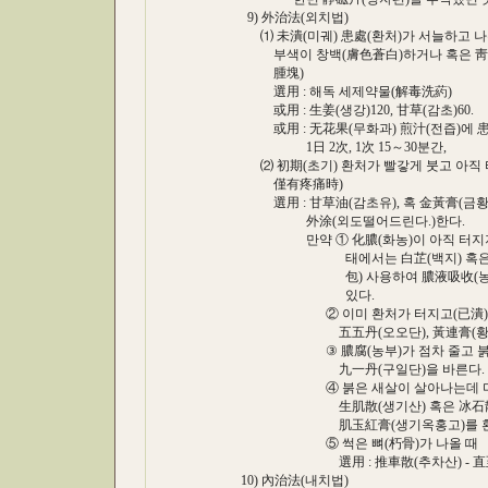
9) 外治法(외치법)
⑴ 未潰(미궤) 患處(환처)가 서늘하고 나
부색이 창백(膚色蒼白)하거나 혹은 靑紫(청
腫塊)
選用 : 해독 세제약물(解毒洗葯)
或用 : 生姜(생강)120, 甘草(감초)60.
或用 : 无花果(무화과) 煎汁(전즙)에 患處
1日 2次, 1次 15～30분간,
⑵ 初期(초기) 환처가 빨갛게 붓고 아직 터
僅有疼痛時)
選用 : 甘草油(감초유), 혹 金黃膏(금황고)
外涂(외도떨어드린다.)한다.
만약 ① 化膿(화농)이 아직 터지지 않고
태에서는 白芷(백지) 혹은 甘草(감
包) 사용하여 膿液吸收(농액흡수)와
있다.
② 이미 환처가 터지고(已潰) 膿腐(
五五丹(오오단), 黃連膏(황련고)
③ 膿腐(농부)가 점차 줄고 붉은 새
九一丹(구일단)을 바른다.
④ 붉은 새살이 살아나는데 마치 구
生肌散(생기산) 혹은 冰石散(빙석산)
肌玉紅膏(생기옥홍고)를 환처에
⑤ 썩은 뼈(朽骨)가 나올 때
選用 : 推車散(추차산) - 直至
10) 內治法(내치법)